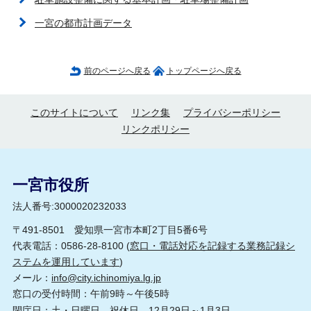
一宮の都市計画データ
前のページへ戻る
トップページへ戻る
このサイトについて
リンク集
プライバシーポリシー
リンクポリシー
一宮市役所
法人番号:3000020232033
〒491-8501 愛知県一宮市本町2丁目5番6号
代表電話：0586-28-8100 (
窓口・電話対応を記録する業務記録シ
ステムを運用しています
)
メール：
info@city.ichinomiya.lg.jp
窓口の受付時間：午前9時～午後5時
閉庁日：土・日曜日、祝休日、12月29日～1月3日