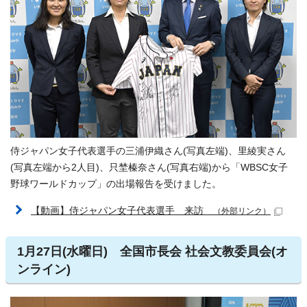
侍ジャパン女子代表選手の三浦伊織さん(写真左端)、里綾実さん
(写真左端から2人目)、只埜榛奈さん(写真右端)から「WBSC女子
野球ワールドカップ」の出場報告を受けました。
【動画】侍ジャパン女子代表選手 来訪
（外部リンク）
1月27日(水曜日) 全国市長会 社会文教委員会(オ
ンライン)