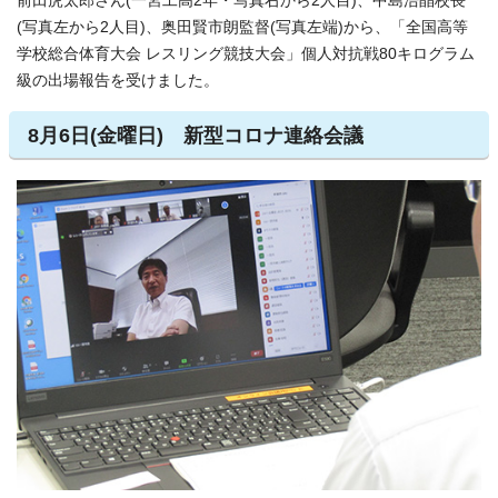
前田虎太郎さん(一宮工高2年・写真右から2人目)、中島浩晶校長
(写真左から2人目)、奥田賢市朗監督(写真左端)から、「全国高等
学校総合体育大会 レスリング競技大会」個人対抗戦80キログラム
級の出場報告を受けました。
8月6日(金曜日) 新型コロナ連絡会議