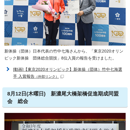
新体操（団体）日本代表の竹中七海さんから、「東京2020オリン
ピック新体操 団体総合競技」8位入賞の報告を受けました。
[動画]【東京2020オリンピック】新体操（団体）竹中七海選
手 入賞報告
（外部リンク）
8月12日(木曜日) 新濃尾大橋架橋促進期成同盟
会 総会