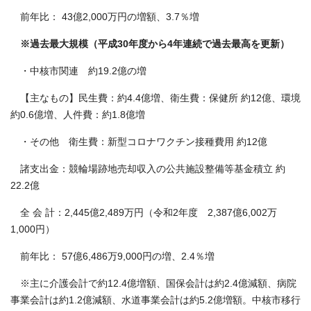
前年比： 43億2,000万円の増額、3.7％増
※過去最大規模（平成30年度から4年連続で過去最高を更新）
・中核市関連 約19.2億の増
【主なもの】民生費：約4.4億増、衛生費：保健所 約12億、環境
約0.6億増、人件費：約1.8億増
・その他 衛生費：新型コロナワクチン接種費用 約12億
諸支出金：競輪場跡地売却収入の公共施設整備等基金積立 約
22.2億
全 会 計：2,445億2,489万円（令和2年度 2,387億6,002万
1,000円）
前年比： 57億6,486万9,000円の増、2.4％増
※主に介護会計で約12.4億増額、国保会計は約2.4億減額、病院
事業会計は約1.2億減額、水道事業会計は約5.2億増額。中核市移行