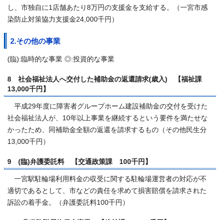
し、市独自に1店舗あたり8万円の支援金を支給する。（一宮市感
染防止対策協力支援金24,000千円）
2.その他の事業
(臨):臨時的な事業 ◎:投資的な事業
8 社会福祉法人へ交付した補助金の返還請求(歳入) 【福祉課
13,000千円】
平成29年度に障害者グループホーム建設補助金の交付を受けた
社会福祉法人が、10年以上事業を継続するという要件を満たせな
かったため、同補助金全額の返還を請求するもの（その他民生分
13,000千円）
9 (臨)弁護委託料 【交通政策課 100千円】
一宮駅駐輪場利用料金の収受に関する駐輪場運営者の対応が不
適切であるとして、市などの責任を求めて損害賠償を請求された
訴訟の着手金。（弁護委託料100千円）