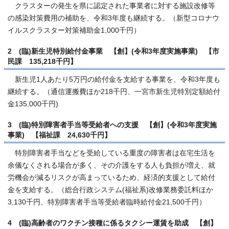
クラスターの発生を県に認定された事業者に対する施設改修等
の感染対策費用の補助を、令和3年度も継続する。（新型コロナウ
イルスクラスター対策補助金1,000千円）
2 (臨)新生児特別給付金事業 【創】(令和3年度実施事業) 【市
民課 135,218千円】
新生児1人あたり5万円の給付金を支給する事業を、令和3年度も
継続する。（通信運搬費ほか218千円、一宮市新生児特別定額給付
金135,000千円)
3 (臨)特別障害者手当等受給者への支援 【創】(令和3年度実施
事業) 【福祉課 24,630千円】
特別障害者手当などを受給している重度の障害者は在宅生活を
余儀なくされる場合が多く、その介護をする人も負担が増え、就
労機会が減るリスクが高まっているため、経済的支援として給付
金を支給する。（総合行政システム(福祉系)改修業務委託料ほか
3,130千円、特別障害者手当等受給者臨時給付金21,500千円）
4 (臨)高齢者のワクチン接種に係るタクシー運賃を助成 【創】