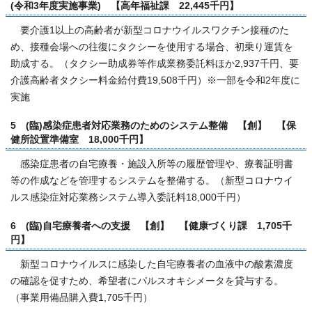
(令和3年度実施事業) 【高年福祉課 22,445千円】
要介護1以上の高齢者が新型コロナウイルスワクチン接種のた
め、接種会場への往復にタクシーを使用する場合、初乗り運賃を
助成する。（タクシー助成券等作成業務委託料ほか2,937千円、要
介護高齢者タクシー料金給付費19,508千円）※一部を令和2年度に
実施
5 (臨)感染症患者対応業務のためのシステム整備 【創】 【保
健所設置準備室 18,000千円】
感染症患者の自宅療養・施設入所等の履歴管理や、療養証明書
等の作成などを管理するシステムを整備する。（新型コロナウイ
ルス感染症対応業務システム導入委託料18,000千円）
6 (臨)自宅療養者への支援 【創】 【健康づくり課 1,705千
円】
新型コロナウイルスに感染した自宅療養者の血液中の酸素濃度
の確認を促すため、希望者にパルスオキシメータを貸与する。
（事業用備品購入費1,705千円）