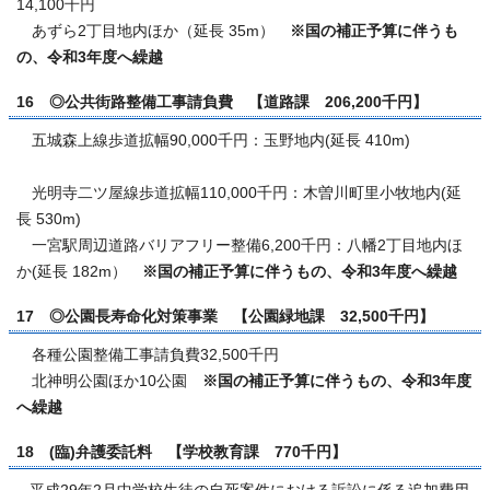
14,100千円
あずら2丁目地内ほか（延長 35m）
※国の補正予算に伴うも
の、令和3年度へ繰越
16 ◎公共街路整備工事請負費 【道路課 206,200千円】
五城森上線歩道拡幅90,000千円：玉野地内(延長 410m)
光明寺二ツ屋線歩道拡幅110,000千円：木曽川町里小牧地内(延
長 530m)
一宮駅周辺道路バリアフリー整備6,200千円：八幡2丁目地内ほ
か(延長 182m）
※国の補正予算に伴うもの、令和3年度へ繰越
17 ◎公園長寿命化対策事業 【公園緑地課 32,500千円】
各種公園整備工事請負費32,500千円
北神明公園ほか10公園
※国の補正予算に伴うもの、令和3年度
へ繰越
18 (臨)弁護委託料 【学校教育課 770千円】