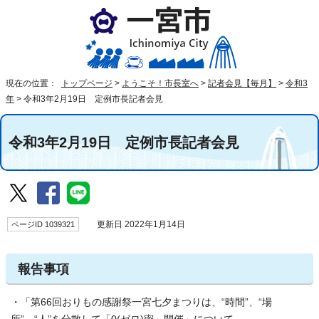
現在の位置：
トップページ
>
ようこそ！市長室へ
>
記者会見【毎月】
>
令和3
年
>
令和3年2月19日 定例市長記者会見
令和3年2月19日 定例市長記者会見
ページID 1039321
更新日 2022年1月14日
報告事項
・「第66回おりもの感謝祭一宮七夕まつりは、“時間”、“場