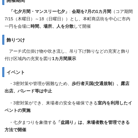
開催期間
「七夕月間・マンスリー七夕」
:
会期を7月の1カ月間
（コア期間
7/15（木曜日）～18（日曜日））とし、本町商店街を中心に市内
一円を会場に
時間、場所、人を分散
して開催
飾りつけ
アーチ式仕掛け物や吹き流し、吊り下げ飾りなどの充実と飾り
付け区域内の充実を図り
1カ月間展示
イベント
・3密対策や管理が困難なため、
歩行者天国(交通規制）、露店
出店、パレード等は中止
・3密対策ができ、来場者の安全を確保できる
室内を利用したイ
ベントの実施
・七夕まつりを象徴する
「盆踊り」は、来場者数を管理できる
方法で開催