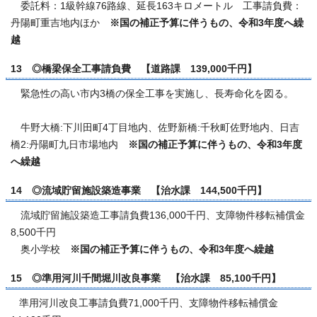
委託料：1級幹線76路線、延長163キロメートル 工事請負費：
丹陽町重吉地内ほか
※国の補正予算に伴うもの、令和3年度へ繰
越
13 ◎橋梁保全工事請負費 【道路課 139,000千円】
緊急性の高い市内3橋の保全工事を実施し、長寿命化を図る。
牛野大橋:下川田町4丁目地内、佐野新橋:千秋町佐野地内、日吉
橋2:丹陽町九日市場地内
※国の補正予算に伴うもの、令和3年度
へ繰越
14 ◎流域貯留施設築造事業 【治水課 144,500千円】
流域貯留施設築造工事請負費136,000千円、支障物件移転補償金
8,500千円
奥小学校
※国の補正予算に伴うもの、令和3年度へ繰越
15 ◎準用河川千間堀川改良事業 【治水課 85,100千円】
準用河川改良工事請負費71,000千円、支障物件移転補償金