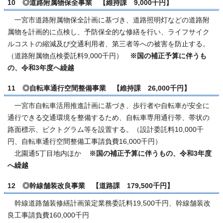
10 ◎道路附属物保全事業 【維持課 9,000千円】
一宮市道路附属物保全計画に基づき、道路照明灯などの道路附
属物を計画的に点検し、予防保全的な修繕を行い、ライフサイク
ルコストの縮減及び交通利用者、第三者等への被害を防止する。
（道路附属物点検委託料9,000千円）
※国の補正予算に伴うも
の、令和3年度へ繰越
11 ◎自転車通行空間整備事業 【維持課 26,000千円】
一宮市自転車活用推進計画に基づき、歩行者や自転車が安全に
通行できる交通環境を整備するため、自転車専用通行帯、帯状の
路面標示、ピクトグラム等を設置する。（設計委託料10,000千
円、自転車通行空間整備工事請負費16,000千円）
北園通5丁目地内ほか
※国の補正予算に伴うもの、令和3年度
へ繰越
12 ◎幹線舗装改良事業 【道路課 179,500千円】
幹線道路舗装修繕計画策定業務委託料19,500千円、幹線舗装改
良工事請負費160,000千円