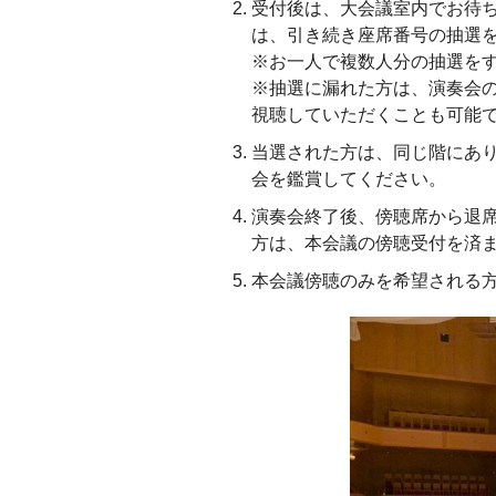
受付後は、大会議室内でお待ち
は、引き続き座席番号の抽選
※お一人で複数人分の抽選を
※抽選に漏れた方は、演奏会
視聴していただくことも可能
当選された方は、同じ階にあ
会を鑑賞してください。
演奏会終了後、傍聴席から退
方は、本会議の傍聴受付を済
本会議傍聴のみを希望される