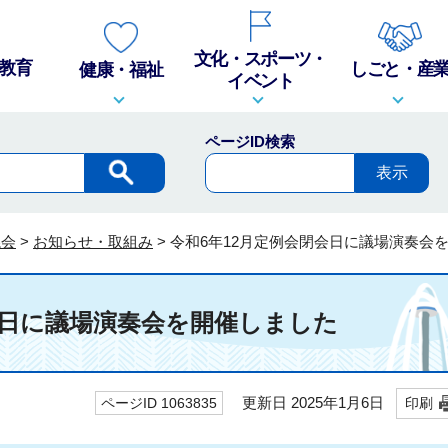
文化・スポーツ・
教育
しごと・産
健康・福祉
イベント
ページID検索
議会
>
お知らせ・取組み
>
令和6年12月定例会閉会日に議場演奏会
会日に議場演奏会を開催しました
更新日 2025年1月6日
ページID 1063835
印刷