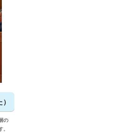
た）
層の
す。