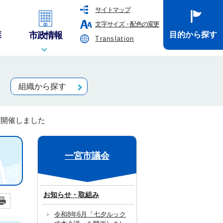
サイトマップ
文字サイズ・配色の変更
業
市政情報
目的から探す
Translation
組織から探す
を開催しました
一宮市議会
お知らせ・取組み
令和8年6月「七夕ルック