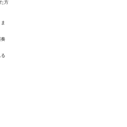
た方
まま
演奏
れる