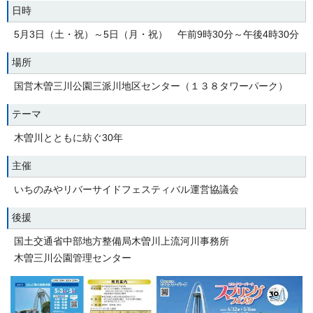
日時
5月3日（土・祝）～5日（月・祝） 午前9時30分～午後4時30分
場所
国営木曽三川公園三派川地区センター（１３８タワーパーク）
テーマ
木曽川とともに紡ぐ30年
主催
いちのみやリバーサイドフェスティバル運営協議会
後援
国土交通省中部地方整備局木曽川上流河川事務所
木曽三川公園管理センター