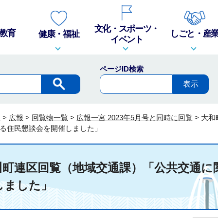
文化・スポーツ・
教育
しごと・産
健康・福祉
イベント
ページID検索
報
>
広報
>
回覧物一覧
>
広報一宮 2023年5月号と同時に回覧
>
大和
る住民懇談会を開催しました」
川町連区回覧（地域交通課）「公共交通に
しました」