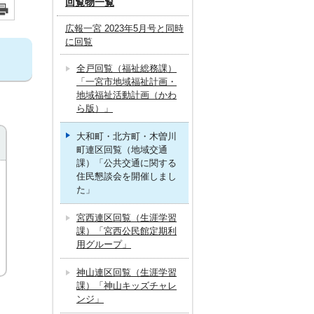
回覧物一覧
広報一宮 2023年5月号と同時
に回覧
全戸回覧（福祉総務課）
「一宮市地域福祉計画・
地域福祉活動計画（かわ
ら版）」
大和町・北方町・木曽川
町連区回覧（地域交通
課）「公共交通に関する
住民懇談会を開催しまし
た」
宮西連区回覧（生涯学習
課）「宮西公民館定期利
用グループ」
神山連区回覧（生涯学習
課）「神山キッズチャレ
ンジ」