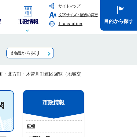
サイトマップ
文字サイズ・配色の変更
業
市政情報
目的から探す
Translation
組織から探す
町・北方町・木曽川町連区回覧（地域交
市政情報
関
広報