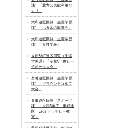
課）「北方公民館利用だ
より」
大和連区回覧（生涯学習
課）「ホタルの観賞会」
大和連区回覧（生涯学習
課）「女性学級」
今伊勢町連区回覧（生涯
学習課）「令和5年度ビー
チボール大会」
奥町連区回覧（生涯学習
課）「グラウンドゴルフ
大会」
奥町連区回覧（スポーツ
課）「令和5年度 奥町連
区 Let's ドッヂビー教
室」