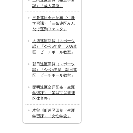
三条連区回覧（生涯学習
課）「成人講座」
三条連区全戸配布（生涯
学習課）「三条連区みん
なで運動フェスタ」
大徳連区回覧（スポーツ
課）「令和5年度 大徳連
区 ビーチボール教室」
朝日連区回覧（スポーツ
課）「令和5年度 朝日連
区 ビーチボール教室」
開明連区全戸配布（生涯
学習課）「第47回開明連
区体育祭」
木曽川町連区回覧（生涯
学習課）「女性学級」