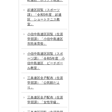
起連区回覧（スポーツ
課）「令和5年度 起連
区 ショートテニス教
室」
小信中島連区回覧（生涯
学習課）「小信中島連区
市民体育祭」
小信中島連区回覧（スポ
ーツ課）「令和5年度 小
信中島連区 ビーチボー
ル教室」
三条連区全戸配布（生涯
学習課）「公民館だよ
り」
三条連区全戸配布（生涯
学習課）「女性学級」