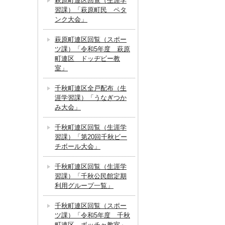
萩原町連区回覧（生涯学
習課）「萩原町民 ペタ
ンク大会」
萩原町連区回覧（スポー
ツ課）「令和5年度 萩原
町連区 ドッヂビー教
室」
千秋町連区全戸配布（生
涯学習課）「うなぎつか
み大会」
千秋町連区回覧（生涯学
習課）「第20回千秋ビー
チボール大会」
千秋町連区回覧（生涯学
習課）「千秋公民館定期
利用グループ一覧」
千秋町連区回覧（スポー
ツ課）「令和5年度 千秋
町連区 ボッチャ教室」