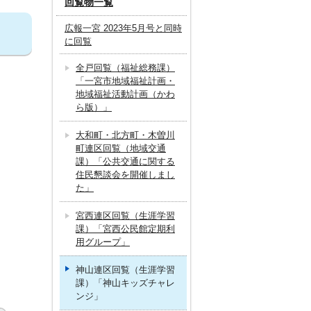
回覧物一覧
広報一宮 2023年5月号と同時
に回覧
全戸回覧（福祉総務課）
「一宮市地域福祉計画・
地域福祉活動計画（かわ
ら版）」
大和町・北方町・木曽川
町連区回覧（地域交通
課）「公共交通に関する
住民懇談会を開催しまし
た」
宮西連区回覧（生涯学習
課）「宮西公民館定期利
用グループ」
神山連区回覧（生涯学習
課）「神山キッズチャレ
ンジ」