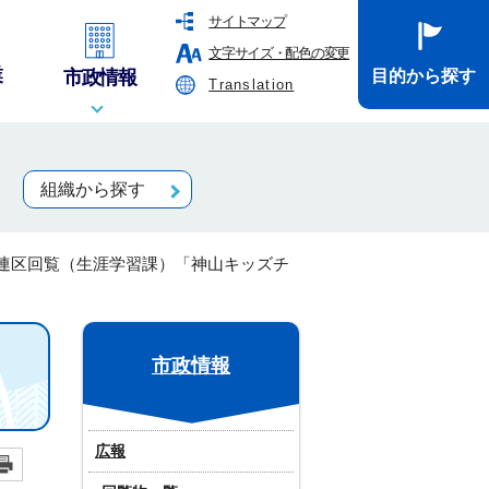
サイトマップ
文字サイズ・配色の変更
業
市政情報
目的から探す
Translation
組織から探す
連区回覧（生涯学習課）「神山キッズチ
市政情報
広報