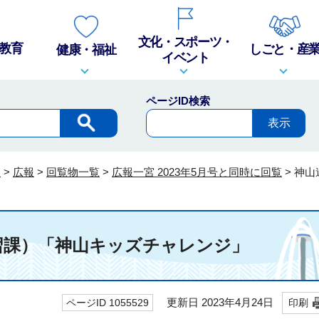
文化・スポーツ・
教育
しごと・産
健康・福祉
イベント
ページID検索
報
>
広報
>
回覧物一覧
>
広報一宮 2023年5月号と同時に回覧
>
神山
習課）「神山キッズチャレンジ」
更新日 2023年4月24日
ページID 1055529
印刷