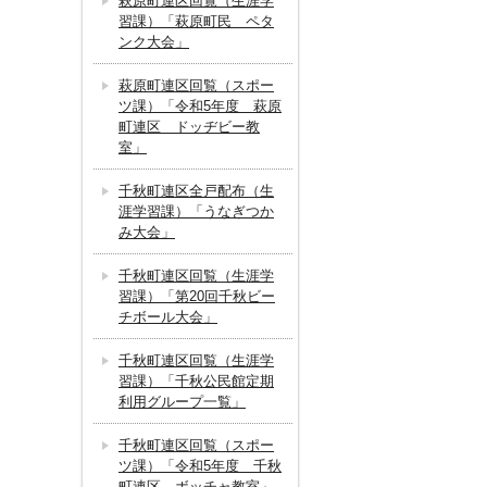
萩原町連区回覧（生涯学
習課）「萩原町民 ペタ
ンク大会」
萩原町連区回覧（スポー
ツ課）「令和5年度 萩原
町連区 ドッヂビー教
室」
千秋町連区全戸配布（生
涯学習課）「うなぎつか
み大会」
千秋町連区回覧（生涯学
習課）「第20回千秋ビー
チボール大会」
千秋町連区回覧（生涯学
習課）「千秋公民館定期
利用グループ一覧」
千秋町連区回覧（スポー
ツ課）「令和5年度 千秋
町連区 ボッチャ教室」