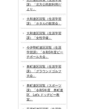
課）「北方公民館利用だ
より」
大和連区回覧（生涯学習
課）「ホタルの観賞会」
大和連区回覧（生涯学習
課）「女性学級」
今伊勢町連区回覧（生涯
学習課）「令和5年度ビー
チボール大会」
奥町連区回覧（生涯学習
課）「グラウンドゴルフ
大会」
奥町連区回覧（スポーツ
課）「令和5年度 奥町連
区 Let's ドッヂビー教
室」