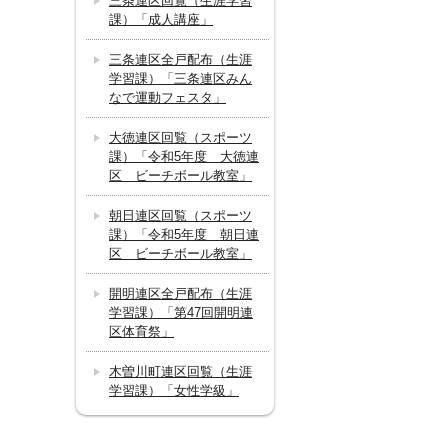
三条連区回覧（生涯学習
課）「成人講座」
三条連区全戸配布（生涯
学習課）「三条連区みん
なで運動フェスタ」
大徳連区回覧（スポーツ
課）「令和5年度 大徳連
区 ビーチボール教室」
朝日連区回覧（スポーツ
課）「令和5年度 朝日連
区 ビーチボール教室」
開明連区全戸配布（生涯
学習課）「第47回開明連
区体育祭」
木曽川町連区回覧（生涯
学習課）「女性学級」