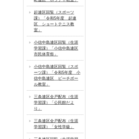
起連区回覧（スポーツ
課）「令和5年度 起連
区 ショートテニス教
室」
小信中島連区回覧（生涯
学習課）「小信中島連区
市民体育祭」
小信中島連区回覧（スポ
ーツ課）「令和5年度 小
信中島連区 ビーチボー
ル教室」
三条連区全戸配布（生涯
学習課）「公民館だよ
り」
三条連区全戸配布（生涯
学習課）「女性学級」