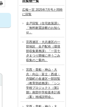
回覧物一覧
広報一宮 2025年7月号と同時
に回覧
全戸回覧（住宅政策課）
「無料耐震診断のお知ら
せ」
宮西連区・大志連区の一
部地区 全戸配布（環境
部収集業務課）「一宮七
夕まつり開催に伴うごみ
収集のご案内」
宮西・貴船・神山・大
志・向山・富士・西成・
丹陽町の各連区一部回覧
（教育部総務課）「シン
学校プロジェクト（第1
期）南部中学校基本計画
（案）地域説明会」
宮西・貴船・神山・大