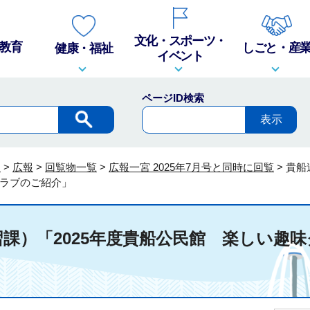
文化・スポーツ・
教育
しごと・産
健康・福祉
イベント
ページID検索
報
>
広報
>
回覧物一覧
>
広報一宮 2025年7月号と同時に回覧
>
貴船
ラブのご紹介」
課）「2025年度貴船公民館 楽しい趣味