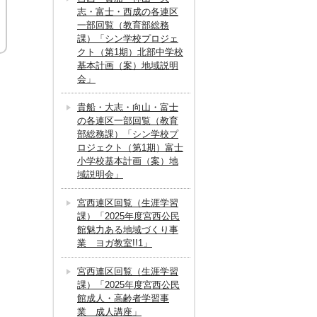
志・富士・西成の各連区
一部回覧（教育部総務
課）「シン学校プロジェ
クト（第1期）北部中学校
基本計画（案）地域説明
会」
貴船・大志・向山・富士
の各連区一部回覧（教育
部総務課）「シン学校プ
ロジェクト（第1期）富士
小学校基本計画（案）地
域説明会」
宮西連区回覧（生涯学習
課）「2025年度宮西公民
館魅力ある地域づくり事
業 ヨガ教室!!1」
宮西連区回覧（生涯学習
課）「2025年度宮西公民
館成人・高齢者学習事
業 成人講座」