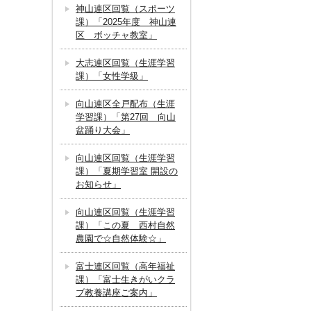
神山連区回覧（スポーツ
課）「2025年度 神山連
区 ボッチャ教室」
大志連区回覧（生涯学習
課）「女性学級」
向山連区全戸配布（生涯
学習課）「第27回 向山
盆踊り大会」
向山連区回覧（生涯学習
課）「夏期学習室 開設の
お知らせ」
向山連区回覧（生涯学習
課）「この夏 西村自然
農園で☆自然体験☆」
富士連区回覧（高年福祉
課）「富士生きがいクラ
ブ教養講座ご案内」