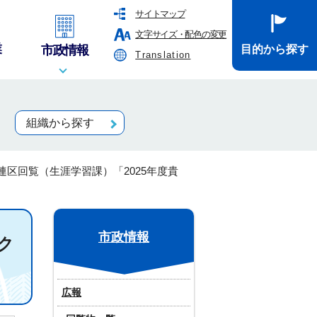
サイトマップ
文字サイズ・配色の変更
業
市政情報
目的から探す
Translation
組織から探す
連区回覧（生涯学習課）「2025年度貴
市政情報
ク
広報