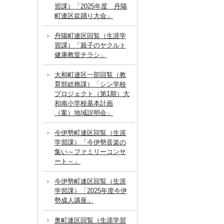
習課）「2025年度 丹陽
町連区盆踊り大会」
丹陽町連区回覧（生涯学
習課）「親子のヤクルト
健康教室チラシ」
大和町連区一部回覧（教
育部総務課）「シン学校
プロジェクト（第1期）大
和南小学校基本計画
（案）地域説明会」
今伊勢町連区回覧（生涯
学習課）「今伊勢音楽の
集い～ファミリーコンサ
ート～」
今伊勢町連区回覧（生涯
学習課）「2025年度今伊
勢成人講座」
奥町連区回覧（生涯学習