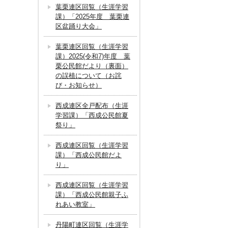
葉栗連区回覧（生涯学習
課）「2025年度 葉栗連
区盆踊り大会」
葉栗連区回覧（生涯学習
課）2025(令和7)年度 葉
栗公民館だより（裏面）
の誤植について（お詫
び・お知らせ）
西成連区全戸配布（生涯
学習課）「西成公民館夏
祭り」
西成連区回覧（生涯学習
課）「西成公民館だよ
り」
西成連区回覧（生涯学習
課）「西成公民館親子ふ
れあい教室」
丹陽町連区回覧（生涯学