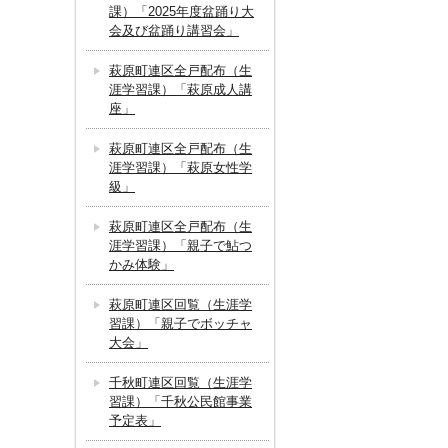
課）「2025年度盆踊り大
会及び盆踊り講習会」
萩原町連区全戸配布（生
涯学習課）「萩原成人講
座」
萩原町連区全戸配布（生
涯学習課）「萩原女性学
級」
萩原町連区全戸配布（生
涯学習課）「親子で鮎つ
かみ体験」
萩原町連区回覧（生涯学
習課）「親子でボッチャ
大会」
千秋町連区回覧（生涯学
習課）「千秋公民館事業
予定表」