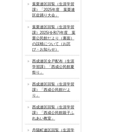
葉栗連区回覧（生涯学習
課）「2025年度 葉栗連
区盆踊り大会」
葉栗連区回覧（生涯学習
課）2025(令和7)年度 葉
栗公民館だより（裏面）
の誤植について（お詫
び・お知らせ）
西成連区全戸配布（生涯
学習課）「西成公民館夏
祭り」
西成連区回覧（生涯学習
課）「西成公民館だよ
り」
西成連区回覧（生涯学習
課）「西成公民館親子ふ
れあい教室」
丹陽町連区回覧（生涯学