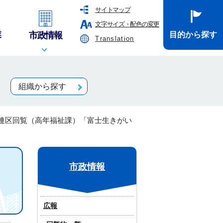
サイトマップ
文字サイズ・配色の変更
業
市政情報
目的から探す
Translation
組織から探す
連区回覧（高年福祉課）「富士生きがい
市政情報
広報