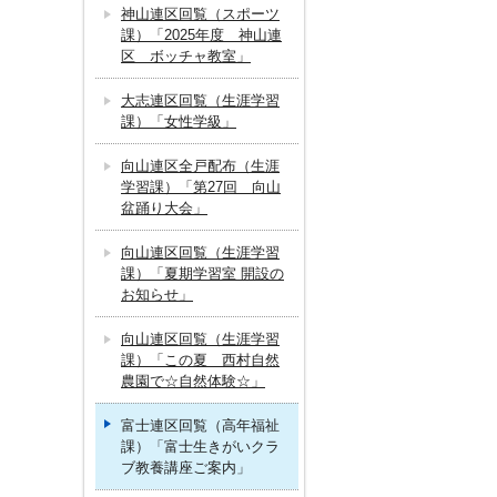
神山連区回覧（スポーツ
課）「2025年度 神山連
区 ボッチャ教室」
大志連区回覧（生涯学習
課）「女性学級」
向山連区全戸配布（生涯
学習課）「第27回 向山
盆踊り大会」
向山連区回覧（生涯学習
課）「夏期学習室 開設の
お知らせ」
向山連区回覧（生涯学習
課）「この夏 西村自然
農園で☆自然体験☆」
富士連区回覧（高年福祉
課）「富士生きがいクラ
ブ教養講座ご案内」