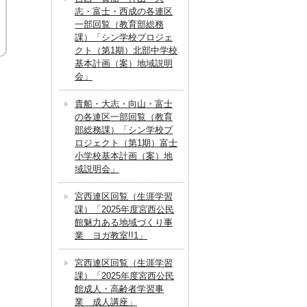
志・富士・西成の各連区
一部回覧（教育部総務
課）「シン学校プロジェ
クト（第1期）北部中学校
基本計画（案）地域説明
会」
貴船・大志・向山・富士
の各連区一部回覧（教育
部総務課）「シン学校プ
ロジェクト（第1期）富士
小学校基本計画（案）地
域説明会」
宮西連区回覧（生涯学習
課）「2025年度宮西公民
館魅力ある地域づくり事
業 ヨガ教室!!1」
宮西連区回覧（生涯学習
課）「2025年度宮西公民
館成人・高齢者学習事
業 成人講座」