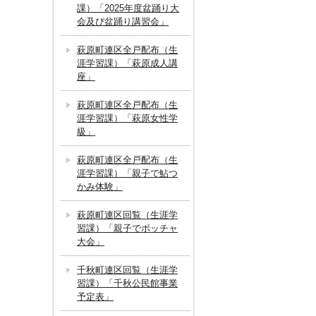
課）「2025年度盆踊り大
会及び盆踊り講習会」
萩原町連区全戸配布（生
涯学習課）「萩原成人講
座」
萩原町連区全戸配布（生
涯学習課）「萩原女性学
級」
萩原町連区全戸配布（生
涯学習課）「親子で鮎つ
かみ体験」
萩原町連区回覧（生涯学
習課）「親子でボッチャ
大会」
千秋町連区回覧（生涯学
習課）「千秋公民館事業
予定表」