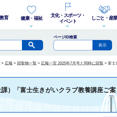
文化・スポーツ・
教育
しごと・産
健康・福祉
イベント
ページID検索
報
>
広報
>
回覧物一覧
>
広報一宮 2025年7月号と同時に回覧
>
富士
祉課）「富士生きがいクラブ教養講座ご案