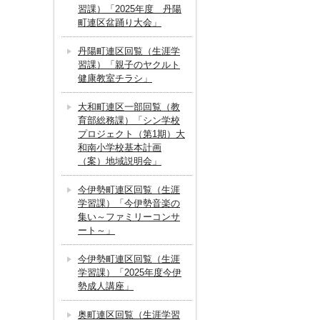
習課）「2025年度 丹陽
町連区盆踊り大会」
丹陽町連区回覧（生涯学
習課）「親子のヤクルト
健康教室チラシ」
大和町連区一部回覧（教
育部総務課）「シン学校
プロジェクト（第1期）大
和南小学校基本計画
（案）地域説明会」
今伊勢町連区回覧（生涯
学習課）「今伊勢音楽の
集い～ファミリーコンサ
ート～」
今伊勢町連区回覧（生涯
学習課）「2025年度今伊
勢成人講座」
奥町連区回覧（生涯学習