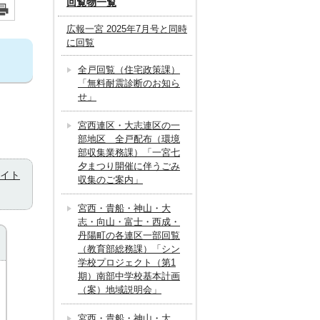
回覧物一覧
広報一宮 2025年7月号と同時
に回覧
全戸回覧（住宅政策課）
「無料耐震診断のお知ら
せ」
宮西連区・大志連区の一
部地区 全戸配布（環境
部収集業務課）「一宮七
夕まつり開催に伴うごみ
イト
収集のご案内」
宮西・貴船・神山・大
志・向山・富士・西成・
丹陽町の各連区一部回覧
（教育部総務課）「シン
学校プロジェクト（第1
期）南部中学校基本計画
（案）地域説明会」
宮西・貴船・神山・大