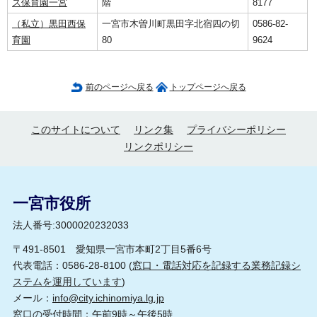
ス保育園一宮
階
8177
（私立）黒田西保
一宮市木曽川町黒田字北宿四の切
0586-82-
育園
80
9624
前のページへ戻る
トップページへ戻る
このサイトについて
リンク集
プライバシーポリシー
リンクポリシー
一宮市役所
法人番号:3000020232033
〒491-8501 愛知県一宮市本町2丁目5番6号
代表電話：0586-28-8100 (
窓口・電話対応を記録する業務記録シ
ステムを運用しています
)
メール：
info@city.ichinomiya.lg.jp
窓口の受付時間：午前9時～午後5時