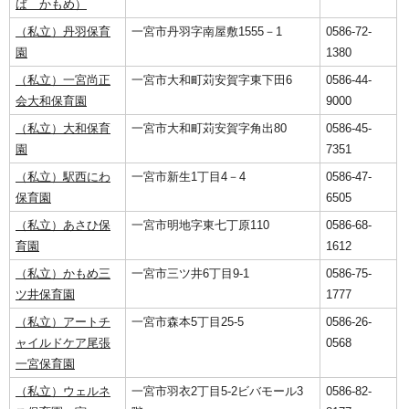
ば かもめ）
（私立）丹羽保育
一宮市丹羽字南屋敷1555－1
0586-72-
園
1380
（私立）一宮尚正
一宮市大和町苅安賀字東下田6
0586-44-
会大和保育園
9000
（私立）大和保育
一宮市大和町苅安賀字角出80
0586-45-
園
7351
（私立）駅西にわ
一宮市新生1丁目4－4
0586-47-
保育園
6505
（私立）あさひ保
一宮市明地字東七丁原110
0586-68-
育園
1612
（私立）かもめ三
一宮市三ツ井6丁目9-1
0586-75-
ツ井保育園
1777
（私立）アートチ
一宮市森本5丁目25-5
0586-26-
ャイルドケア尾張
0568
一宮保育園
（私立）ウェルネ
一宮市羽衣2丁目5-2ビバモール3
0586-82-