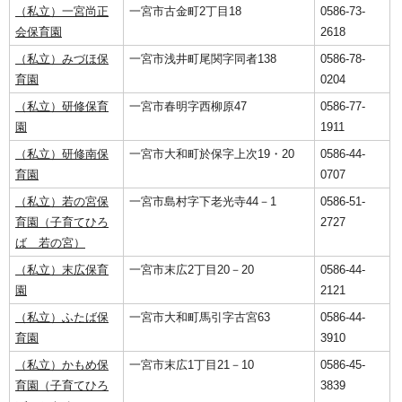
（私立）一宮尚正
一宮市古金町2丁目18
0586-73-
会保育園
2618
（私立）みづほ保
一宮市浅井町尾関字同者138
0586-78-
育園
0204
（私立）研修保育
一宮市春明字西柳原47
0586-77-
園
1911
（私立）研修南保
一宮市大和町於保字上次19・20
0586-44-
育園
0707
（私立）若の宮保
一宮市島村字下老光寺44－1
0586-51-
育園（子育てひろ
2727
ば 若の宮）
（私立）末広保育
一宮市末広2丁目20－20
0586-44-
園
2121
（私立）ふたば保
一宮市大和町馬引字古宮63
0586-44-
育園
3910
（私立）かもめ保
一宮市末広1丁目21－10
0586-45-
育園（子育てひろ
3839