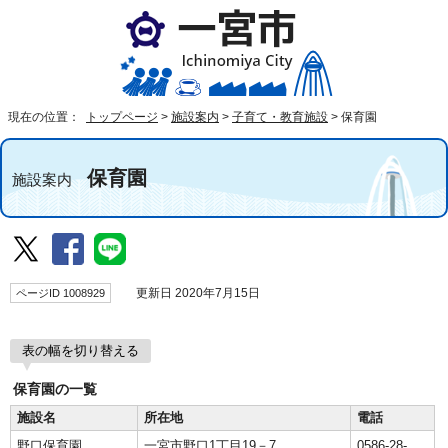
現在の位置：
トップページ
>
施設案内
>
子育て・教育施設
>
保育園
保育園
施設案内
ページID 1008929
更新日 2020年7月15日
表の幅を切り替える
保育園の一覧
施設名
所在地
電話
野口保育園
一宮市野口1丁目19－7
0586-28-