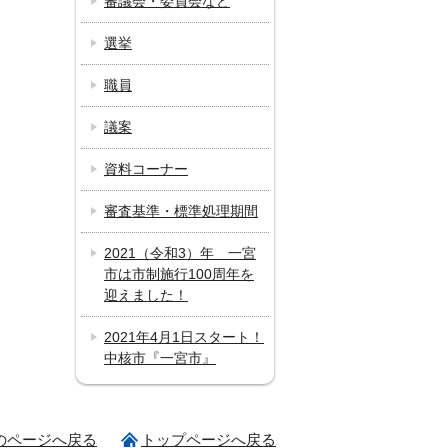
審議会・委員会など
選挙
職員
議案
資料コーナー
審査基準・標準処理期間
2021（令和3）年 一宮
市は市制施行100周年を
迎えました！
2021年4月1日スタート！
中核市『一宮市』
のページへ戻る
トップページへ戻る