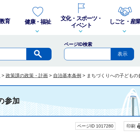
文化・スポーツ・
教育
しごと・産
健康・福祉
イベント
ページID検索
報
>
政策課の政策・計画
>
自治基本条例
>
まちづくりへの子どもの
の参加
ページID 1017280
印刷