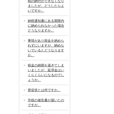
税の納付ができなくなり
ましたが、どうしたらよ
いですか。
納税通知書にある期限内
に納められなかった場合
どうなりますか。
事情があり税金を納めら
れずにいますが、納めな
いでいるとどうなります
か。
税金の納期を過ぎてしま
いましたが、延滞金はい
くらくらいになるのでし
ょうか。
督促状とは何ですか。
市税の催告書が届いたの
ですが。