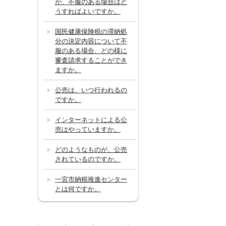
が、不服のある場合はど
うすればよいですか。
国民健康保険税の滞納処
分の決定内容について不
服のある場合、どの様に
審査請求することができ
ますか。
公売は、いつ行われるの
ですか。
インターネットによる公
売はやっていますか。
どのようなものが、公売
されているのですか。
一宮市納税推進センター
とは何ですか。