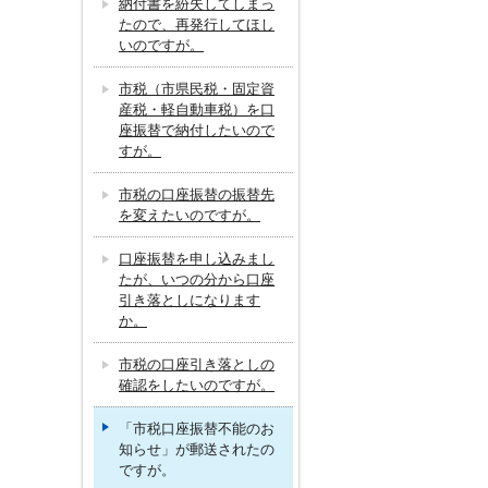
納付書を紛失してしまっ
たので、再発行してほし
いのですが。
市税（市県民税・固定資
産税・軽自動車税）を口
座振替で納付したいので
すが。
市税の口座振替の振替先
を変えたいのですが。
口座振替を申し込みまし
たが、いつの分から口座
引き落としになります
か。
市税の口座引き落としの
確認をしたいのですが。
「市税口座振替不能のお
知らせ」が郵送されたの
ですが。