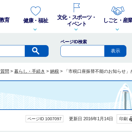
文化・スポーツ・
教育
しごと・産
健康・福祉
イベント
ページID検索
る質問
>
暮らし・手続き
>
納税
>
「市税口座振替不能のお知らせ」
更新日 2016年1月14日
ページID 1007097
印刷