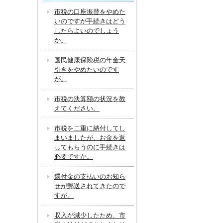
市税の口座振替をやめた
いのですが手続きはどう
したらよいのでしょう
か。
国民健康保険税の年金天
引きをやめたいのです
が。
市税の決算額の状況を教
えてください。
市税を二重に納付してし
まいましたが、お金を返
してもらうのに手続きは
必要ですか。
還付金の支払いのお知ら
せが郵送されてきたので
すが。
収入が減少したため、市