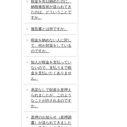
税金を先日納めたのに、
納税催告状が送られてき
たのは、どういうことで
すか。
催告書とは何ですか。
税金を納めない人に対し
て、何か対策をしている
のですか。
知人が税金を支払ってい
ないので、支払うまで税
金を支払いたくありませ
ん。
承諾なしで財産を差押え
られましたが、このよう
なことが許されるのです
か。
差押のお知らせ（差押調
書）が送られてきました