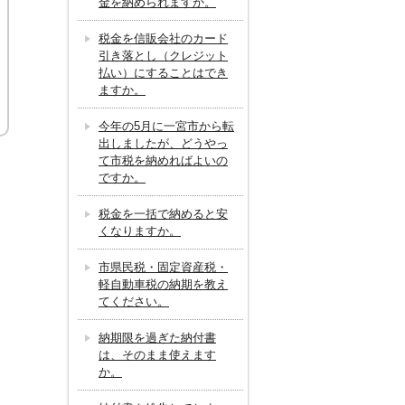
金を納められますか。
税金を信販会社のカード
引き落とし（クレジット
払い）にすることはでき
ますか。
今年の5月に一宮市から転
出しましたが、どうやっ
て市税を納めればよいの
ですか。
税金を一括で納めると安
くなりますか。
市県民税・固定資産税・
軽自動車税の納期を教え
てください。
納期限を過ぎた納付書
は、そのまま使えます
か。