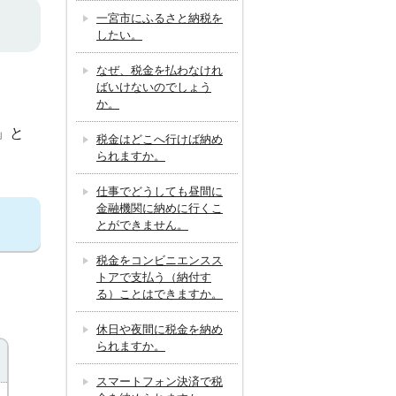
一宮市にふるさと納税を
したい。
なぜ、税金を払わなけれ
ばいけないのでしょう
か。
」と
税金はどこへ行けば納め
られますか。
仕事でどうしても昼間に
金融機関に納めに行くこ
とができません。
税金をコンビニエンスス
トアで支払う（納付す
る）ことはできますか。
休日や夜間に税金を納め
られますか。
スマートフォン決済で税