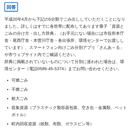
回答
平成20年4月から下記の5分類でごみ出ししていただくことになり
ました。詳しくはすでに各世帯に配布してあります冊子「資源と
ごみの分け方・出し方辞典」（お手元にない場合には市役所本庁
舎・尾西庁舎・木曽川庁舎・各出張所、環境センターでお渡しし
ています）、スマートフォン向けごみ分別アプリ「さんあ～る」
や市ウェブサイト内でご確認ください。
辞典に掲載されていないものについて分別に迷われた場合は、環
境センター（電話0586-45-5374）までお問い合わせください。
可燃ごみ
不燃ごみ
粗大ごみ
収集資源（プラスチック製容器包装、空き缶・金属類、ペット
ボトル）
町内回収資源（紙類、布類、ガラスビン等）