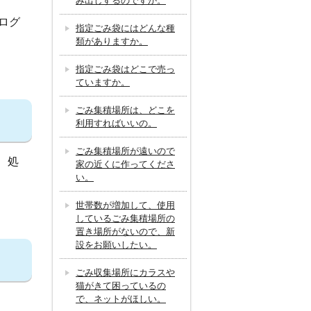
み出しするのですか。
ログ
指定ごみ袋にはどんな種
類がありますか。
指定ごみ袋はどこで売っ
ていますか。
ごみ集積場所は、どこを
利用すればいいの。
ごみ集積場所が遠いので
、処
家の近くに作ってくださ
い。
世帯数が増加して、使用
しているごみ集積場所の
置き場所がないので、新
設をお願いしたい。
ごみ収集場所にカラスや
猫がきて困っているの
で、ネットがほしい。