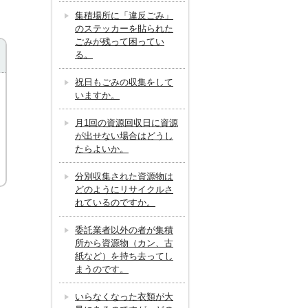
集積場所に「違反ごみ」
のステッカーを貼られた
ごみが残って困ってい
る。
祝日もごみの収集をして
いますか。
月1回の資源回収日に資源
が出せない場合はどうし
たらよいか。
分別収集された資源物は
どのようにリサイクルさ
れているのですか。
委託業者以外の者が集積
所から資源物（カン、古
紙など）を持ち去ってし
まうのです。
いらなくなった衣類が大