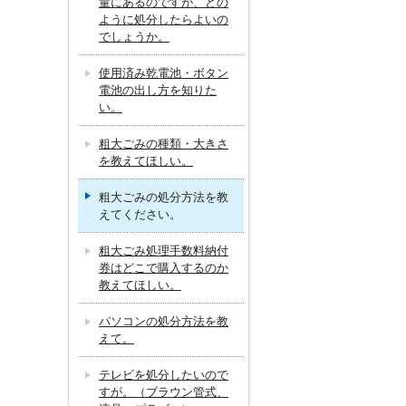
量にあるのですが、どの
ように処分したらよいの
でしょうか。
使用済み乾電池・ボタン
電池の出し方を知りた
い。
粗大ごみの種類・大きさ
を教えてほしい。
粗大ごみの処分方法を教
えてください。
粗大ごみ処理手数料納付
券はどこで購入するのか
教えてほしい。
パソコンの処分方法を教
えて。
テレビを処分したいので
すが。（ブラウン管式、