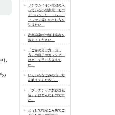
リチウムイオン電池の入
っている小型家電（モバ
イルバッテリー、ハンデ
ィファン等）の出し方を
知りたい。
産業廃棄物の処理業者を
教えてください。
「ごみの分け方・出し
方」の冊子やカレンダー
申し
はどこで手に入ります
か。
所の
いろいろなごみの出し方
を教えてください。
「プラスチック製容器包
装」とはどんなものです
か。
どうして指定ごみ袋でご