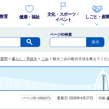
文化・スポーツ・
教育
しごと・産
健康・福祉
イベント
ページID検索
る質問
>
暮らし・手続き
>
ごみ
>
粗大ごみの処分方法を教えてくだ
更新日 2026年4月27日
ページID 1006371
印刷