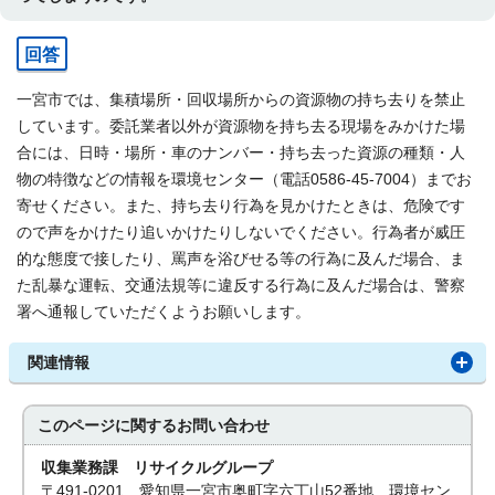
回答
一宮市では、集積場所・回収場所からの資源物の持ち去りを禁止
しています。委託業者以外が資源物を持ち去る現場をみかけた場
合には、日時・場所・車のナンバー・持ち去った資源の種類・人
物の特徴などの情報を環境センター（電話0586-45-7004）までお
寄せください。また、持ち去り行為を見かけたときは、危険です
ので声をかけたり追いかけたりしないでください。行為者が威圧
的な態度で接したり、罵声を浴びせる等の行為に及んだ場合、ま
た乱暴な運転、交通法規等に違反する行為に及んだ場合は、警察
署へ通報していただくようお願いします。
関連情報
このページに関する
お問い合わせ
収集業務課 リサイクルグループ
〒491-0201 愛知県一宮市奥町字六丁山52番地 環境セン