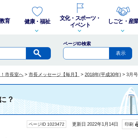
文化・スポーツ・
教育
しごと・産
健康・福祉
イベント
ページID検索
そ！市長室へ
>
市長メッセージ【毎月】
>
2018年(平成30年)
>
3月
に？
更新日 2022年1月14日
ページID 1023472
印刷