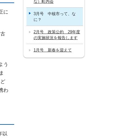
な）町内会
正に
3月号 中核市って、な
に？
2月号 政策公約 29年度
名古
の実施状況を報告します
）
1月号 新春を迎えて
よう
ま
など
携わ
年以