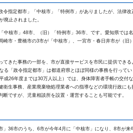
政令指定都市」「中核市」「特例市」がありましたが、法律改
度が廃止されました。
「中核市」48市、（旧）「特例市」36市、です。愛知県では
岡崎市・豊橋市の3市が「中核市」、一宮市・春日井市が（旧
ってきた事務の一部を、市が直接サービスを市民に提供できる
がなる「政令指定都市」は都道府県とほぼ同様の事務を行ってい
平成26年度までは30万人以上）では、身体障害者手帳の交付
健衛生事務、産業廃棄物処理業者への指導などの環境行政にも
判断ですが、児童相談所を設置・運営することも可能です。
」36市のうち、6市が今年4月に「中核市」になり、8市が来