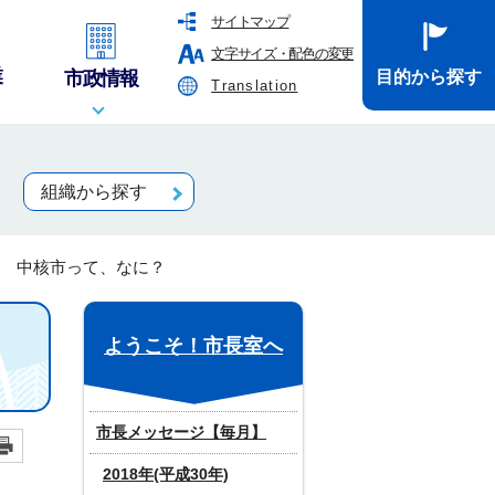
サイトマップ
文字サイズ・配色の変更
業
市政情報
目的から探す
Translation
組織から探す
号 中核市って、なに？
ようこそ！市長室へ
市長メッセージ【毎月】
2018年(平成30年)