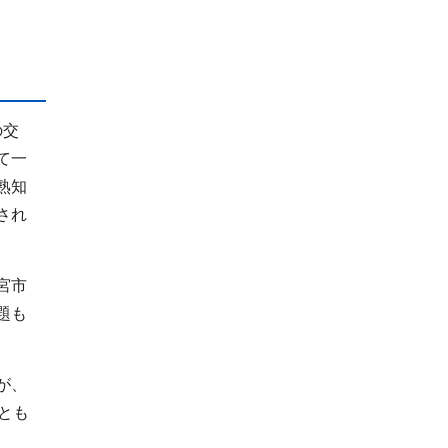
の交
て一
熟知
され
宮市
題も
が、
とも