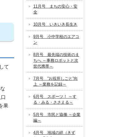
11月号 まちの安心・安
全
10月号 いきいき長生き
9月号 小中学校のエアコ
ン
8月号 最先端の技術のま
ちへ ～事務ロボットと次
世代携帯～
して
7月号 “お役所しごと”向
上 ～業務を記録～
少な
6月号 スポーツ！ ～す
人口
る・みる・ささえる～
を果
5月号 市民と協働 ～企業
編～
4月号 地域の絆（きず