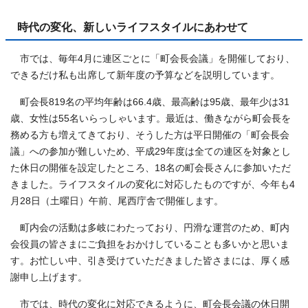
時代の変化、新しいライフスタイルにあわせて
市では、毎年4月に連区ごとに「町会長会議」を開催しており、
できるだけ私も出席して新年度の予算などを説明しています。
町会長819名の平均年齢は66.4歳、最高齢は95歳、最年少は31
歳、女性は55名いらっしゃいます。最近は、働きながら町会長を
務める方も増えてきており、そうした方は平日開催の「町会長会
議」への参加が難しいため、平成29年度は全ての連区を対象とし
た休日の開催を設定したところ、18名の町会長さんに参加いただ
きました。ライフスタイルの変化に対応したものですが、今年も4
月28日（土曜日）午前、尾西庁舎で開催します。
町内会の活動は多岐にわたっており、円滑な運営のため、町内
会役員の皆さまにご負担をおかけしていることも多いかと思いま
す。お忙しい中、引き受けていただきました皆さまには、厚く感
謝申し上げます。
市では、時代の変化に対応できるように、町会長会議の休日開