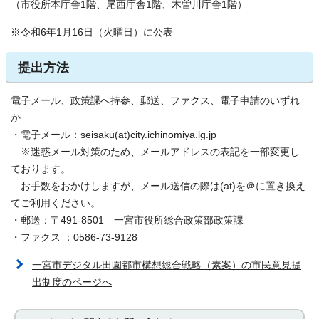
（市役所本庁舎1階、尾西庁舎1階、木曽川庁舎1階）
※令和6年1月16日（火曜日）に公表
提出方法
電子メール、政策課へ持参、郵送、ファクス、電子申請のいずれ
か
・電子メール：seisaku(at)city.ichinomiya.lg.jp
※迷惑メール対策のため、メールアドレスの表記を一部変更し
ております。
お手数をおかけしますが、メール送信の際は(at)を＠に置き換え
てご利用ください。
・郵送：〒491-8501 一宮市役所総合政策部政策課
・ファクス ：0586-73-9128
一宮市デジタル田園都市構想総合戦略（素案）の市民意見提
出制度のページへ