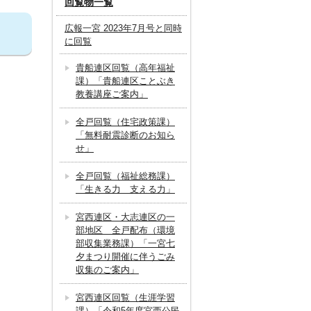
回覧物一覧
広報一宮 2023年7月号と同時
に回覧
貴船連区回覧（高年福祉
課）「貴船連区ことぶき
教養講座ご案内」
全戸回覧（住宅政策課）
「無料耐震診断のお知ら
せ」
全戸回覧（福祉総務課）
「生きる力 支える力」
宮西連区・大志連区の一
部地区 全戸配布（環境
部収集業務課）「一宮七
夕まつり開催に伴うごみ
収集のご案内」
宮西連区回覧（生涯学習
課）「令和5年度宮西公民