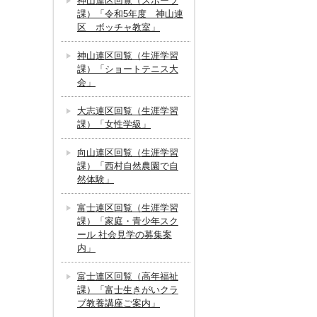
神山連区回覧（スポーツ
課）「令和5年度 神山連
区 ボッチャ教室」
神山連区回覧（生涯学習
課）「ショートテニス大
会」
大志連区回覧（生涯学習
課）「女性学級」
向山連区回覧（生涯学習
課）「西村自然農園で自
然体験」
富士連区回覧（生涯学習
課）「家庭・青少年スク
ール 社会見学の募集案
内」
富士連区回覧（高年福祉
課）「富士生きがいクラ
ブ教養講座ご案内」