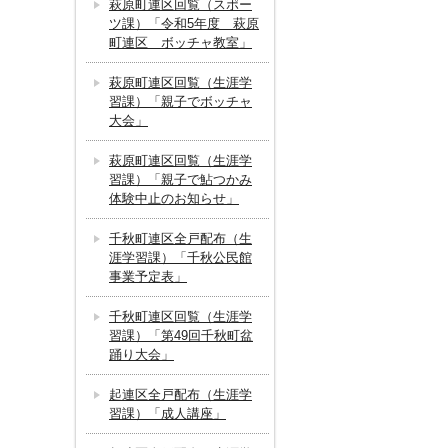
萩原町連区回覧（スポー
ツ課）「令和5年度 萩原
町連区 ボッチャ教室」
萩原町連区回覧（生涯学
習課）「親子でボッチャ
大会」
萩原町連区回覧（生涯学
習課）「親子で鮎つかみ
体験中止のお知らせ」
千秋町連区全戸配布（生
涯学習課）「千秋公民館
事業予定表」
千秋町連区回覧（生涯学
習課）「第49回千秋町盆
踊り大会」
起連区全戸配布（生涯学
習課）「成人講座」