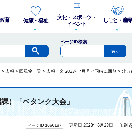
文化・スポーツ・
教育
しごと・産
健康・福祉
イベント
ページID検索
報
>
広報
>
回覧物一覧
>
広報一宮 2023年7月号と同時に回覧
>
北方
習課）「ペタンク大会」
更新日 2023年6月23日
ページID 1056187
印刷