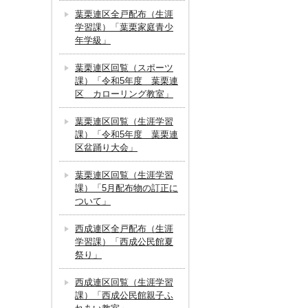
葉栗連区全戸配布（生涯
学習課）「葉栗家庭青少
年学級」
葉栗連区回覧（スポーツ
課）「令和5年度 葉栗連
区 カローリング教室」
葉栗連区回覧（生涯学習
課）「令和5年度 葉栗連
区盆踊り大会」
葉栗連区回覧（生涯学習
課）「5月配布物の訂正に
ついて」
西成連区全戸配布（生涯
学習課）「西成公民館夏
祭り」
西成連区回覧（生涯学習
課）「西成公民館親子ふ