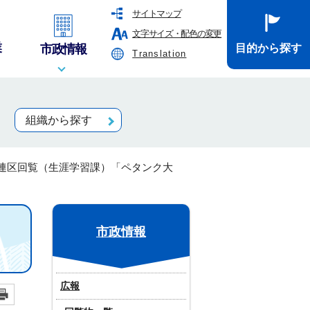
サイトマップ
文字サイズ・配色の変更
業
市政情報
目的から探す
Translation
組織から探す
連区回覧（生涯学習課）「ペタンク大
市政情報
広報