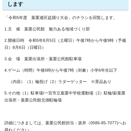
します
「令和5年度 葉栗連区盆踊り大会」のチラシを回覧します。
1.主 催 葉栗公民館 魅力ある地域づくり部
2.開催日時 令和5年8月5日（土曜日）午後7時から午後9時（予備
日）8月6日（日曜日）
3.会 場 葉栗出張所・葉栗公民館駐車場
4.ゲーム（時間）午後6時から午後7時（対象）小学6年生以下
（内容）（1）輪投げ（2）ラダーゲッター ※景品あり
5.その他（1）駐車場/一宮市立葉栗中学校運動場（2）駐輪場/葉栗
出張所・葉栗公民館北側駐輪場
詳細につきましては、葉栗公民館担当：坂井（0586-85-7077)へお
尋ねください。