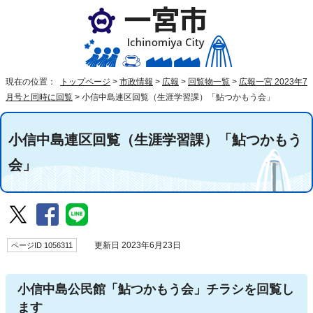
現在の位置：
トップページ
>
市政情報
>
広報
>
回覧物一覧
>
広報一宮 2023年7
月号と同時に回覧
>
小信中島連区回覧（生涯学習課）「鮎つかもう会」
小信中島連区回覧（生涯学習課）「鮎つかもう
会」
ページID 1056311
更新日 2023年6月23日
小信中島公民館「鮎つかもう会」チラシを回覧し
ます