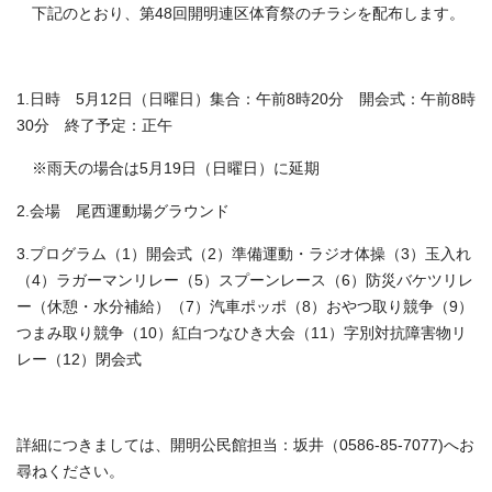
下記のとおり、第48回開明連区体育祭のチラシを配布します。
1.日時 5月12日（日曜日）集合：午前8時20分 開会式：午前8時
30分 終了予定：正午
※雨天の場合は5月19日（日曜日）に延期
2.会場 尾西運動場グラウンド
3.プログラム（1）開会式（2）準備運動・ラジオ体操（3）玉入れ
（4）ラガーマンリレー（5）スプーンレース（6）防災バケツリレ
ー（休憩・水分補給）（7）汽車ポッポ（8）おやつ取り競争（9）
つまみ取り競争（10）紅白つなひき大会（11）字別対抗障害物リ
レー（12）閉会式
詳細につきましては、開明公民館担当：坂井（0586-85-7077)へお
尋ねください。