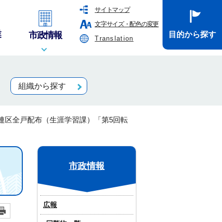
サイトマップ
文字サイズ・配色の変更
業
市政情報
目的から探す
Translation
組織から探す
連区全戸配布（生涯学習課）「第5回転
市政情報
広報