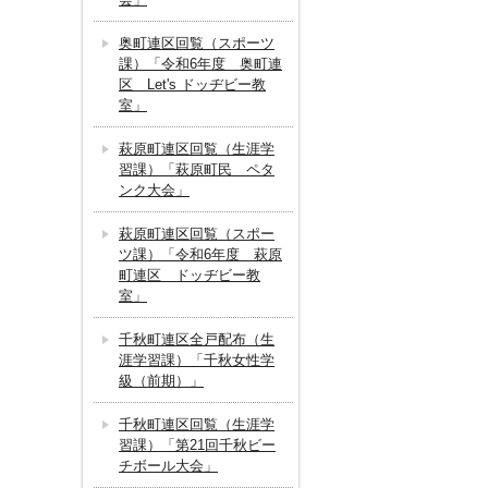
奥町連区回覧（スポーツ
課）「令和6年度 奥町連
区 Let's ドッヂビー教
室」
萩原町連区回覧（生涯学
習課）「萩原町民 ペタ
ンク大会」
萩原町連区回覧（スポー
ツ課）「令和6年度 萩原
町連区 ドッヂビー教
室」
千秋町連区全戸配布（生
涯学習課）「千秋女性学
級（前期）」
千秋町連区回覧（生涯学
習課）「第21回千秋ビー
チボール大会」