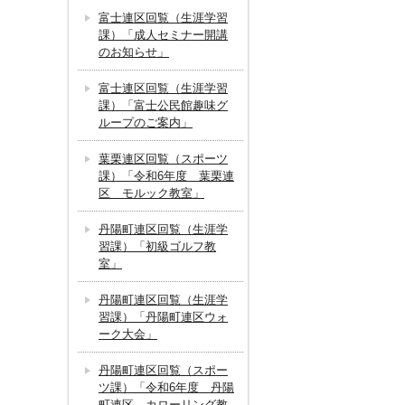
富士連区回覧（生涯学習
課）「成人セミナー開講
のお知らせ」
富士連区回覧（生涯学習
課）「富士公民館趣味グ
ループのご案内」
葉栗連区回覧（スポーツ
課）「令和6年度 葉栗連
区 モルック教室」
丹陽町連区回覧（生涯学
習課）「初級ゴルフ教
室」
丹陽町連区回覧（生涯学
習課）「丹陽町連区ウォ
ーク大会」
丹陽町連区回覧（スポー
ツ課）「令和6年度 丹陽
町連区 カローリング教