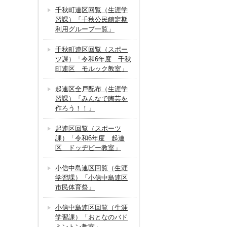
千秋町連区回覧（生涯学
習課）「千秋公民館定期
利用グループ一覧」
千秋町連区回覧（スポー
ツ課）「令和6年度 千秋
町連区 モルック教室」
起連区全戸配布（生涯学
習課）「みんなで陶芸を
作ろう！！」
起連区回覧（スポーツ
課）「令和6年度 起連
区 ドッヂビー教室」
小信中島連区回覧（生涯
学習課）「小信中島連区
市民体育祭」
小信中島連区回覧（生涯
学習課）「おとなのバド
ミントン教室」