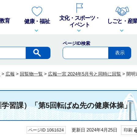
文化・スポーツ・
教育
しごと・産
健康・福祉
イベント
ページID検索
報
>
広報
>
回覧物一覧
>
広報一宮 2024年5月号と同時に回覧
>
開明
涯学習課）「第5回転ばぬ先の健康体操」
更新日 2024年4月25日
ページID 1061624
印刷