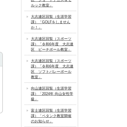
ルック教室」
大志連区回覧（生涯学習
課）「GOLFをしません
か！」
大志連区回覧（スポーツ
課）「令和6年度 大志連
区 ビーチボール教室」
大志連区回覧（スポーツ
課）「令和6年度 大志連
区 ソフトバレーボール
教室」
向山連区回覧（生涯学習
課）「2024年 向山女性学
級」
富士連区回覧（生涯学習
課）「ペタンク教室開催
のお知らせ」