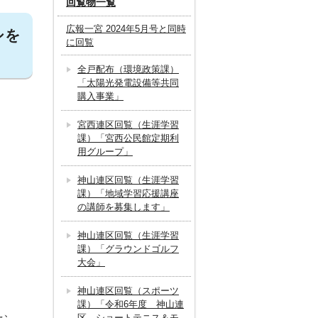
回覧物一覧
広報一宮 2024年5月号と同時
シを
に回覧
全戸配布（環境政策課）
「太陽光発電設備等共同
購入事業」
宮西連区回覧（生涯学習
課）「宮西公民館定期利
用グループ」
神山連区回覧（生涯学習
課）「地域学習応援講座
の講師を募集します」
神山連区回覧（生涯学習
課）「グラウンドゴルフ
大会」
神山連区回覧（スポーツ
課）「令和6年度 神山連
え、
区 ショートテニス＆モ