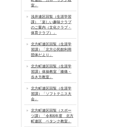
室」
浅井連区回覧（生涯学習
課）「楽しい趣味クラブ
のご案内（文化クラブ・
体育クラブ）」
北方町連区回覧（生涯学
習課）「北方公民館利用
団体だより」
北方町連区回覧（生涯学
習課）体操教室「膝痛・
歩き方教室」
北方町連区回覧（生涯学
習課）「ソフトテニス大
会」
北方町連区回覧（スポー
ツ課）「令和6年度 北方
町連区 ペタンク教室」