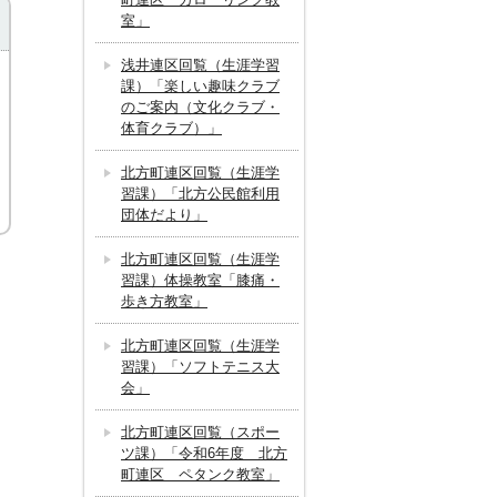
室」
浅井連区回覧（生涯学習
課）「楽しい趣味クラブ
のご案内（文化クラブ・
体育クラブ）」
北方町連区回覧（生涯学
習課）「北方公民館利用
団体だより」
北方町連区回覧（生涯学
習課）体操教室「膝痛・
歩き方教室」
北方町連区回覧（生涯学
習課）「ソフトテニス大
会」
北方町連区回覧（スポー
ツ課）「令和6年度 北方
町連区 ペタンク教室」