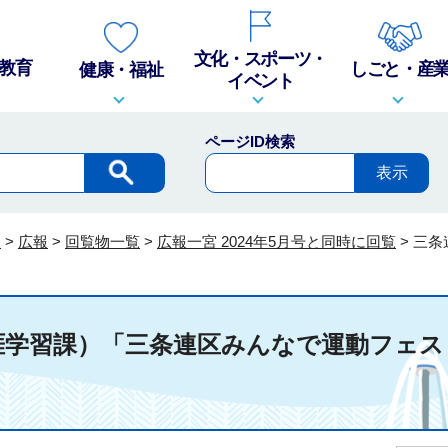
文化・スポーツ・
教育
しごと・産
健康・福祉
イベント
ページID検索
報
>
広報
>
回覧物一覧
>
広報一宮 2024年5月号と同時に回覧
>
三条
涯学習課）「三条連区みんなで運動フェス