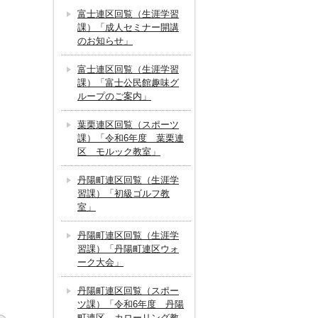
富士連区回覧（生涯学習
課）「成人セミナー開講
のお知らせ」
富士連区回覧（生涯学習
課）「富士公民館趣味グ
ループのご案内」
葉栗連区回覧（スポーツ
課）「令和6年度 葉栗連
区 モルック教室」
丹陽町連区回覧（生涯学
習課）「初級ゴルフ教
室」
丹陽町連区回覧（生涯学
習課）「丹陽町連区ウォ
ーク大会」
丹陽町連区回覧（スポー
ツ課）「令和6年度 丹陽
町連区 カローリング教