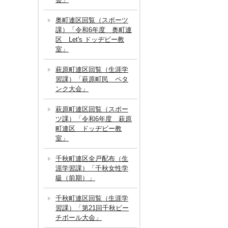
奥町連区回覧（スポーツ
課）「令和6年度 奥町連
区 Let's ドッヂビー教
室」
萩原町連区回覧（生涯学
習課）「萩原町民 ペタ
ンク大会」
萩原町連区回覧（スポー
ツ課）「令和6年度 萩原
町連区 ドッヂビー教
室」
千秋町連区全戸配布（生
涯学習課）「千秋女性学
級（前期）」
千秋町連区回覧（生涯学
習課）「第21回千秋ビー
チボール大会」