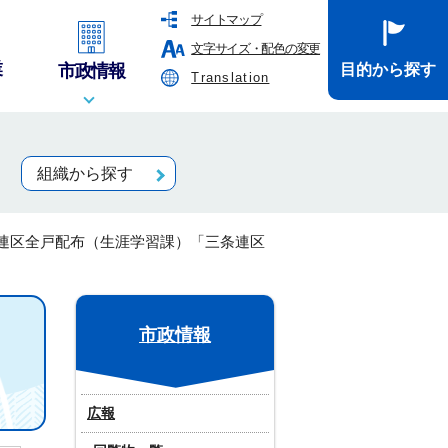
サイトマップ
文字サイズ・配色の変更
業
市政情報
目的から探す
Translation
組織から探す
連区全戸配布（生涯学習課）「三条連区
市政情報
広報