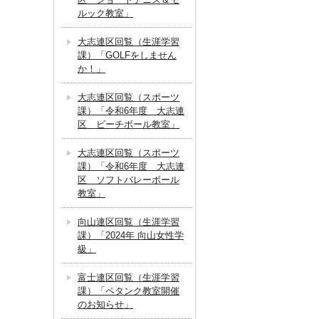
ルック教室」
大志連区回覧（生涯学習
課）「GOLFをしません
か！」
大志連区回覧（スポーツ
課）「令和6年度 大志連
区 ビーチボール教室」
大志連区回覧（スポーツ
課）「令和6年度 大志連
区 ソフトバレーボール
教室」
向山連区回覧（生涯学習
課）「2024年 向山女性学
級」
富士連区回覧（生涯学習
課）「ペタンク教室開催
のお知らせ」