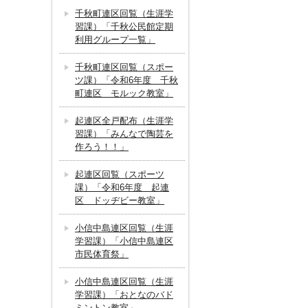
千秋町連区回覧（生涯学
習課）「千秋公民館定期
利用グループ一覧」
千秋町連区回覧（スポー
ツ課）「令和6年度 千秋
町連区 モルック教室」
起連区全戸配布（生涯学
習課）「みんなで陶芸を
作ろう！！」
起連区回覧（スポーツ
課）「令和6年度 起連
区 ドッヂビー教室」
小信中島連区回覧（生涯
学習課）「小信中島連区
市民体育祭」
小信中島連区回覧（生涯
学習課）「おとなのバド
ミントン教室」