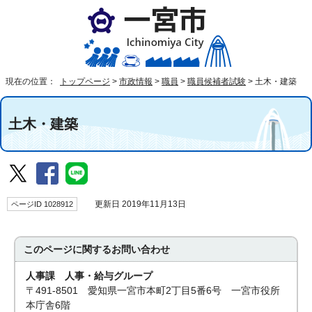
現在の位置：
トップページ
>
市政情報
>
職員
>
職員候補者試験
>
土木・建築
土木・建築
ページID 1028912
更新日 2019年11月13日
このページに関する
お問い合わせ
人事課 人事・給与グループ
〒491-8501 愛知県一宮市本町2丁目5番6号 一宮市役所
本庁舎6階