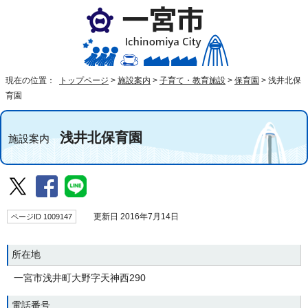
現在の位置：
トップページ
>
施設案内
>
子育て・教育施設
>
保育園
>
浅井北保
育園
浅井北保育園
施設案内
ページID 1009147
更新日 2016年7月14日
所在地
一宮市浅井町大野字天神西290
電話番号