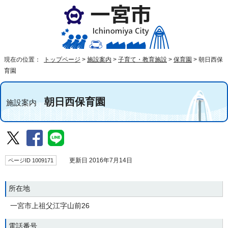
現在の位置：
トップページ
>
施設案内
>
子育て・教育施設
>
保育園
>
朝日西保
育園
朝日西保育園
施設案内
ページID 1009171
更新日 2016年7月14日
所在地
一宮市上祖父江字山前26
電話番号