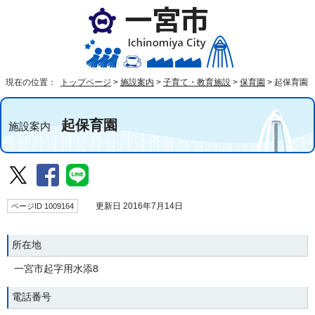
現在の位置：
トップページ
>
施設案内
>
子育て・教育施設
>
保育園
>
起保育園
起保育園
施設案内
ページID 1009164
更新日 2016年7月14日
所在地
一宮市起字用水添8
電話番号