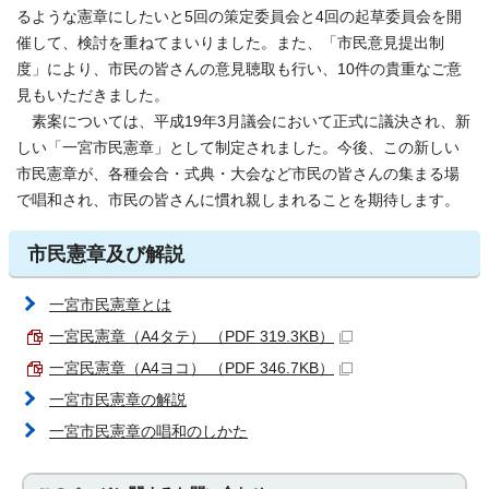
るような憲章にしたいと5回の策定委員会と4回の起草委員会を開
催して、検討を重ねてまいりました。また、「市民意見提出制
度」により、市民の皆さんの意見聴取も行い、10件の貴重なご意
見もいただきました。
素案については、平成19年3月議会において正式に議決され、新
しい「一宮市民憲章」として制定されました。今後、この新しい
市民憲章が、各種会合・式典・大会など市民の皆さんの集まる場
で唱和され、市民の皆さんに慣れ親しまれることを期待します。
市民憲章及び解説
一宮市民憲章とは
一宮民憲章（A4タテ） （PDF 319.3KB）
一宮民憲章（A4ヨコ） （PDF 346.7KB）
一宮市民憲章の解説
一宮市民憲章の唱和のしかた