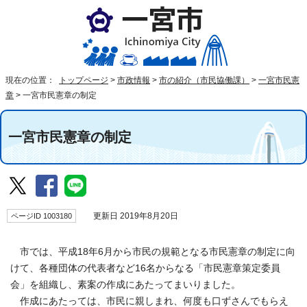
現在の位置：
トップページ
>
市政情報
>
市の紹介（市民協働課）
>
一宮市民憲
章
>
一宮市民憲章の制定
一宮市民憲章の制定
ページID 1003180
更新日 2019年8月20日
市では、平成18年6月から市民の規範となる市民憲章の制定に向
けて、各種団体の代表者など16名からなる「市民憲章策定委員
会」を組織し、素案の作成にあたってまいりました。
作成にあたっては、市民に親しまれ、何度も口ずさんでもらえ