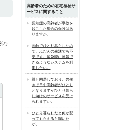
高齢者のための在宅福祉サ
ービスに関すること
認知症の高齢者が事故を
起こした場合の保険はあ
りますか。
所な
高齢でひとり暮らしなの
で、ふだんの生活でも不
安です。緊急時に通報で
きるようなシステムを利
用したい。
親と同居しており、共働
きで日中高齢者がひとり
となりますがひとり暮ら
し向けのサービスを受け
られますか。
ひとり暮らしだと何か配
ってもらえると聞いた
が。