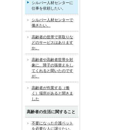
シルバー人材センターに
仕事を依頼したい。
シルバー人材センターで
働きたい。
高齢者の世帯で草取りな
どのサービスはあります
か。
高齢者や高齢者世帯を対
象に、障子の張替えをし
てくれると聞いたのです
が。
高齢者が作業する（働
く）場所があると聞きま
した
高齢者の生活に関すること
不要になった介護ベット
を必要な人に譲りたい。