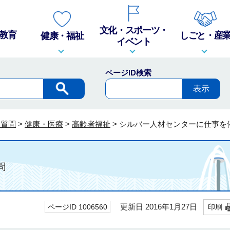
文化・スポーツ・
教育
しごと・産
健康・福祉
イベント
ページID検索
る質問
>
健康・医療
>
高齢者福祉
>
シルバー人材センターに仕事を
問
更新日 2016年1月27日
ページID 1006560
印刷