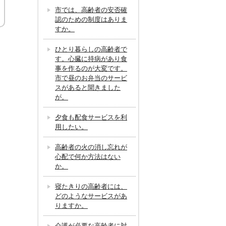
市では、高齢者の安否確
認のための制度はありま
すか。
ひとり暮らしの高齢者で
す。心臓に持病があり食
事を作るのが大変です。
市で昼のお弁当のサービ
スがあると聞きました
が。
夕食も配食サービスを利
用したい。
高齢者の火の消し忘れが
心配で何か方法はない
か。
寝たきりの高齢者には、
どのようなサービスがあ
りますか。
介護が必要な高齢者に対