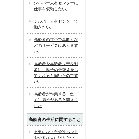
シルバー人材センターに
仕事を依頼したい。
シルバー人材センターで
働きたい。
高齢者の世帯で草取りな
どのサービスはあります
か。
高齢者や高齢者世帯を対
象に、障子の張替えをし
てくれると聞いたのです
が。
高齢者が作業する（働
く）場所があると聞きま
した
高齢者の生活に関すること
不要になった介護ベット
を必要な人に譲りたい。