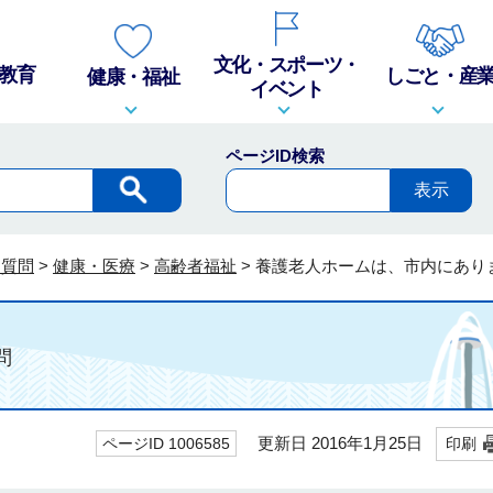
文化・スポーツ・
教育
しごと・産
健康・福祉
イベント
ページID検索
る質問
>
健康・医療
>
高齢者福祉
>
養護老人ホームは、市内にあり
問
更新日 2016年1月25日
ページID 1006585
印刷