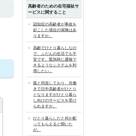
高齢者のための在宅福祉サ
ービスに関すること
認知症の高齢者が事故を
起こした場合の保険はあ
りますか。
。
高齢でひとり暮らしなの
で、ふだんの生活でも不
安です。緊急時に通報で
きるようなシステムを利
用したい。
親と同居しており、共働
きで日中高齢者がひとり
となりますがひとり暮ら
し向けのサービスを受け
られますか。
ひとり暮らしだと何か配
ってもらえると聞いた
が。