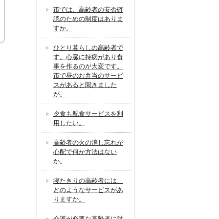
市では、高齢者の安否確
認のための制度はありま
すか。
ひとり暮らしの高齢者で
す。心臓に持病があり食
事を作るのが大変です。
市で昼のお弁当のサービ
スがあると聞きました
が。
夕食も配食サービスを利
用したい。
高齢者の火の消し忘れが
心配で何か方法はない
か。
寝たきりの高齢者には、
どのようなサービスがあ
りますか。
介護が必要な高齢者に対