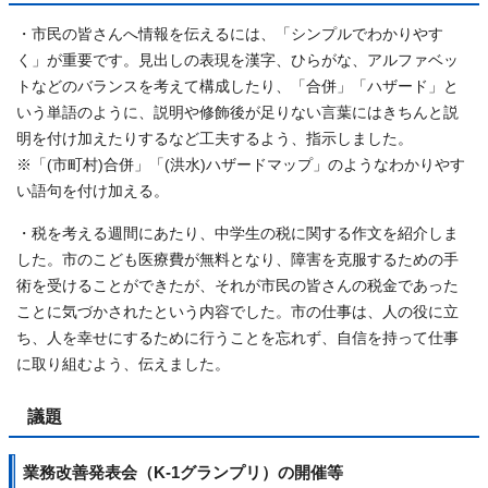
・市民の皆さんへ情報を伝えるには、「シンプルでわかりやす
く」が重要です。見出しの表現を漢字、ひらがな、アルファベッ
トなどのバランスを考えて構成したり、「合併」「ハザード」と
いう単語のように、説明や修飾後が足りない言葉にはきちんと説
明を付け加えたりするなど工夫するよう、指示しました。
※「(市町村)合併」「(洪水)ハザードマップ」のようなわかりやす
い語句を付け加える。
・税を考える週間にあたり、中学生の税に関する作文を紹介しま
した。市のこども医療費が無料となり、障害を克服するための手
術を受けることができたが、それが市民の皆さんの税金であった
ことに気づかされたという内容でした。市の仕事は、人の役に立
ち、人を幸せにするために行うことを忘れず、自信を持って仕事
に取り組むよう、伝えました。
議題
業務改善発表会（K-1グランプリ）の開催等