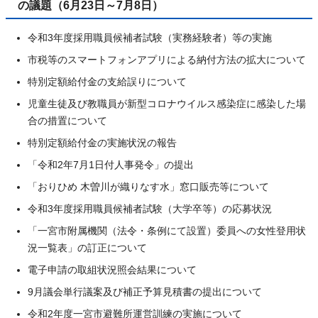
の議題（6月23日～7月8日）
令和3年度採用職員候補者試験（実務経験者）等の実施
市税等のスマートフォンアプリによる納付方法の拡大について
特別定額給付金の支給誤りについて
児童生徒及び教職員が新型コロナウイルス感染症に感染した場
合の措置について
特別定額給付金の実施状況の報告
「令和2年7月1日付人事発令」の提出
「おりひめ 木曽川が織りなす水」窓口販売等について
令和3年度採用職員候補者試験（大学卒等）の応募状況
「一宮市附属機関（法令・条例にて設置）委員への女性登用状
況一覧表」の訂正について
電子申請の取組状況照会結果について
9月議会単行議案及び補正予算見積書の提出について
令和2年度一宮市避難所運営訓練の実施について