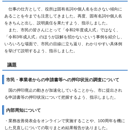
仕事の仕方として、役所は固有名詞や個人名を出さない傾向に
あることを今までも注意してきました。再度、固有名詞や個人名
をきちんと出し、説明責任を果たすよう、指示しました。
また、市民の皆さんにとって「令和2年度成人式」ではなく、
「令和3年成人式」のほうが誤解を招かないという事例を紹介し、
いろいろな場面で、市民の目線に立ち返り、わかりやすい具体例
を挙げて説明するよう、指示しました。
議題
市民・事業者からの申請書等への押印状況の調査について
国の押印廃止の動きが加速化していることから、市に提出され
る申請書等の押印状況について把握するよう、指示しました。
内部周知について
・業務改善発表会をオンラインで実施することや、100周年を機に
した見直しについての取りまとめ結果報告がありました。