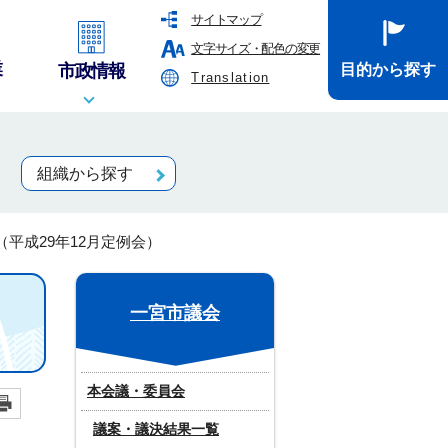
サイトマップ
文字サイズ・配色の変更
業
市政情報
目的から探す
Translation
組織から探す
平成29年12月定例会）
一宮市議会
本会議・委員会
議案・議決結果一覧