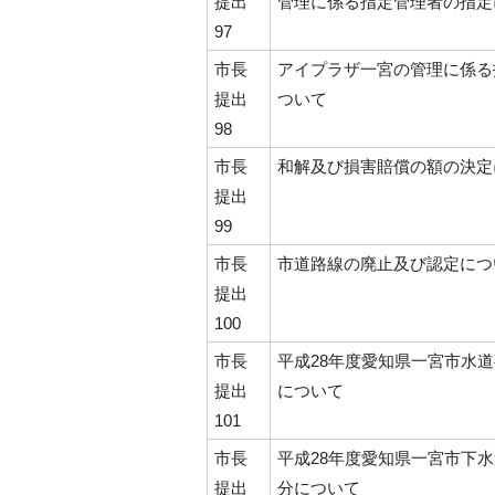
提出
管理に係る指定管理者の指定
97
市長
アイプラザ一宮の管理に係る
提出
ついて
98
市長
和解及び損害賠償の額の決定
提出
99
市長
市道路線の廃止及び認定につ
提出
100
市長
平成28年度愛知県一宮市水
提出
について
101
市長
平成28年度愛知県一宮市下
提出
分について