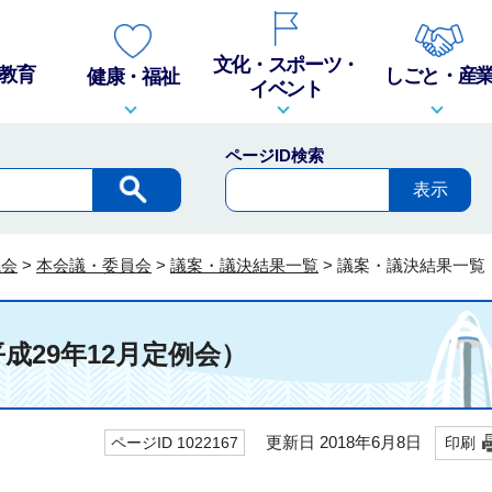
文化・スポーツ・
教育
しごと・産
健康・福祉
イベント
ページID検索
議会
>
本会議・委員会
>
議案・議決結果一覧
>
議案・議決結果一覧（
成29年12月定例会）
更新日 2018年6月8日
ページID 1022167
印刷