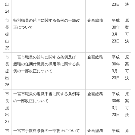
出
23日
決
24
市
特別職員の給与に関する条例の一部改
企画総務
平成
原
長
正について
30年
案
提
3月
可
出
23日
決
25
市
一宮市職員の給与に関する条例及び一
企画総務
平成
原
長
般職の任期付職員の採用等に関する条
30年
案
提
例の一部改正について
3月
可
出
23日
決
26
市
一宮市職員の退職手当に関する条例等
企画総務
平成
原
長
の一部改正について
30年
案
提
3月
可
出
23日
決
27
市
一宮市手数料条例の一部改正について
企画総務、
平成
原