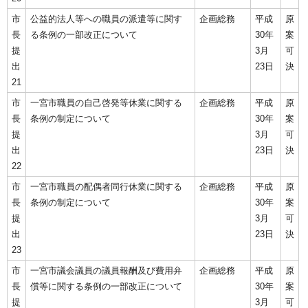
市
公益的法人等への職員の派遣等に関す
企画総務
平成
原
長
る条例の一部改正について
30年
案
提
3月
可
出
23日
決
21
市
一宮市職員の自己啓発等休業に関する
企画総務
平成
原
長
条例の制定について
30年
案
提
3月
可
出
23日
決
22
市
一宮市職員の配偶者同行休業に関する
企画総務
平成
原
長
条例の制定について
30年
案
提
3月
可
出
23日
決
23
市
一宮市議会議員の議員報酬及び費用弁
企画総務
平成
原
長
償等に関する条例の一部改正について
30年
案
提
3月
可