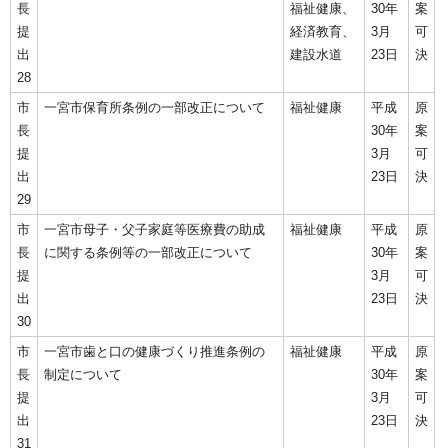
長
福祉健康、
30年
案
提
経済教育、
3月
可
出
建設水道
23日
決
28
市
一宮市保育所条例の一部改正について
福祉健康
平成
原
長
30年
案
提
3月
可
出
23日
決
29
市
一宮市母子・父子家庭等医療費の助成
福祉健康
平成
原
長
に関する条例等の一部改正について
30年
案
提
3月
可
出
23日
決
30
市
一宮市歯と口の健康づくり推進条例の
福祉健康
平成
原
長
制定について
30年
案
提
3月
可
出
23日
決
31