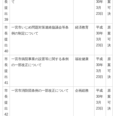
長
て
30年
案
提
3月
可
出
23日
決
39
市
一宮市いじめ問題対策連絡協議会等条
経済教育
平成
原
長
例の制定について
30年
案
提
3月
可
出
23日
決
40
市
一宮市病院事業の設置等に関する条例
福祉健康
平成
原
長
の一部改正について
30年
案
提
3月
可
出
23日
決
41
市
一宮市消防団条例の一部改正について
企画総務
平成
原
長
30年
案
提
3月
可
出
23日
決
42