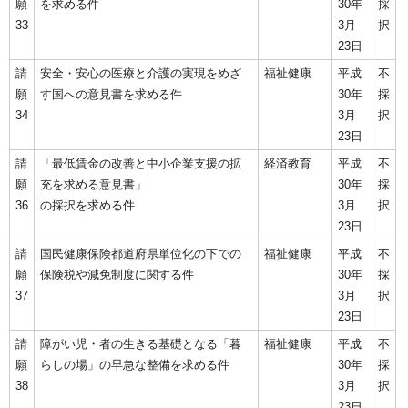
願
を求める件
30年
採
33
3月
択
23日
請
安全・安心の医療と介護の実現をめざ
福祉健康
平成
不
願
す国への意見書を求める件
30年
採
34
3月
択
23日
請
「最低賃金の改善と中小企業支援の拡
経済教育
平成
不
願
充を求める意見書」
30年
採
36
の採択を求める件
3月
択
23日
請
国民健康保険都道府県単位化の下での
福祉健康
平成
不
願
保険税や減免制度に関する件
30年
採
37
3月
択
23日
請
障がい児・者の生きる基礎となる「暮
福祉健康
平成
不
願
らしの場」の早急な整備を求める件
30年
採
38
3月
択
23日