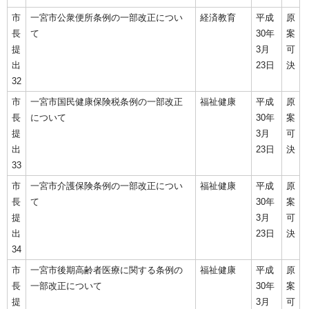
市
一宮市公衆便所条例の一部改正につい
経済教育
平成
原
長
て
30年
案
提
3月
可
出
23日
決
32
市
一宮市国民健康保険税条例の一部改正
福祉健康
平成
原
長
について
30年
案
提
3月
可
出
23日
決
33
市
一宮市介護保険条例の一部改正につい
福祉健康
平成
原
長
て
30年
案
提
3月
可
出
23日
決
34
市
一宮市後期高齢者医療に関する条例の
福祉健康
平成
原
長
一部改正について
30年
案
提
3月
可