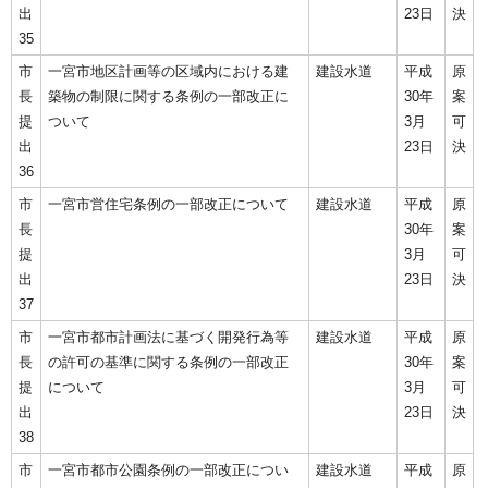
出
23日
決
35
市
一宮市地区計画等の区域内における建
建設水道
平成
原
長
築物の制限に関する条例の一部改正に
30年
案
提
ついて
3月
可
出
23日
決
36
市
一宮市営住宅条例の一部改正について
建設水道
平成
原
長
30年
案
提
3月
可
出
23日
決
37
市
一宮市都市計画法に基づく開発行為等
建設水道
平成
原
長
の許可の基準に関する条例の一部改正
30年
案
提
について
3月
可
出
23日
決
38
市
一宮市都市公園条例の一部改正につい
建設水道
平成
原