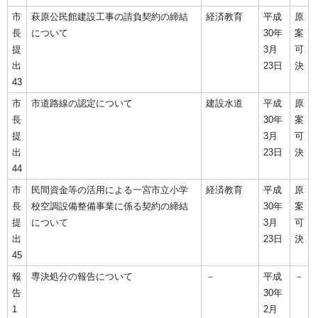
市
萩原公民館建設工事の請負契約の締結
経済教育
平成
原
長
について
30年
案
提
3月
可
出
23日
決
43
市
市道路線の認定について
建設水道
平成
原
長
30年
案
提
3月
可
出
23日
決
44
市
民間資金等の活用による一宮市立小学
経済教育
平成
原
長
校空調設備整備事業に係る契約の締結
30年
案
提
について
3月
可
出
23日
決
45
報
専決処分の報告について
－
平成
－
告
30年
1
2月