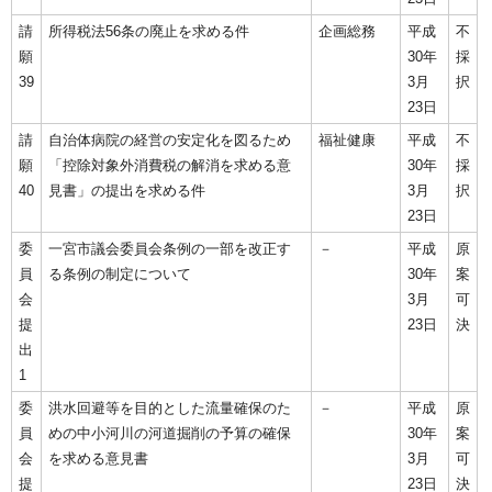
請
所得税法56条の廃止を求める件
企画総務
平成
不
願
30年
採
39
3月
択
23日
請
自治体病院の経営の安定化を図るため
福祉健康
平成
不
願
「控除対象外消費税の解消を求める意
30年
採
40
見書」の提出を求める件
3月
択
23日
委
一宮市議会委員会条例の一部を改正す
－
平成
原
員
る条例の制定について
30年
案
会
3月
可
提
23日
決
出
1
委
洪水回避等を目的とした流量確保のた
－
平成
原
員
めの中小河川の河道掘削の予算の確保
30年
案
会
を求める意見書
3月
可
提
23日
決