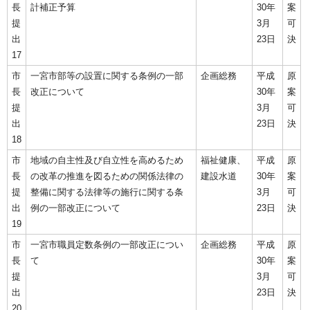
長
計補正予算
30年
案
提
3月
可
出
23日
決
17
市
一宮市部等の設置に関する条例の一部
企画総務
平成
原
長
改正について
30年
案
提
3月
可
出
23日
決
18
市
地域の自主性及び自立性を高めるため
福祉健康、
平成
原
長
の改革の推進を図るための関係法律の
建設水道
30年
案
提
整備に関する法律等の施行に関する条
3月
可
出
例の一部改正について
23日
決
19
市
一宮市職員定数条例の一部改正につい
企画総務
平成
原
長
て
30年
案
提
3月
可
出
23日
決
20