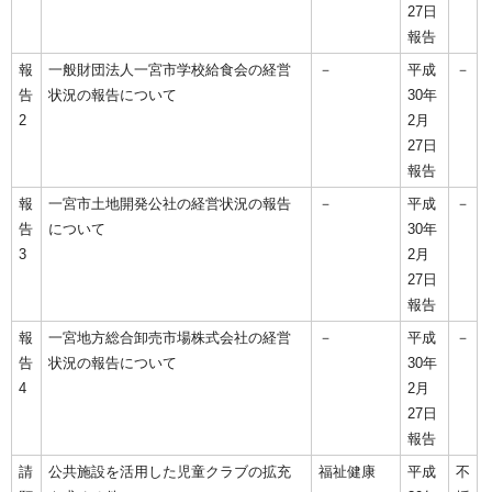
27日
報告
報
一般財団法人一宮市学校給食会の経営
－
平成
－
告
状況の報告について
30年
2
2月
27日
報告
報
一宮市土地開発公社の経営状況の報告
－
平成
－
告
について
30年
3
2月
27日
報告
報
一宮地方総合卸売市場株式会社の経営
－
平成
－
告
状況の報告について
30年
4
2月
27日
報告
請
公共施設を活用した児童クラブの拡充
福祉健康
平成
不