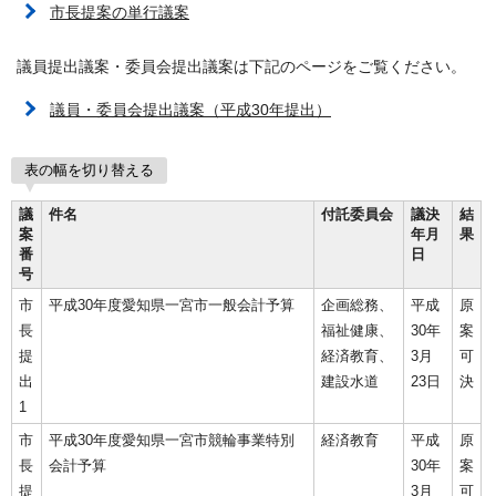
市長提案の単行議案
議員提出議案・委員会提出議案は下記のページをご覧ください。
議員・委員会提出議案（平成30年提出）
表の幅を切り替える
議
件名
付託委員会
議決
結
案
年月
果
番
日
号
市
平成30年度愛知県一宮市一般会計予算
企画総務、
平成
原
長
福祉健康、
30年
案
提
経済教育、
3月
可
出
建設水道
23日
決
1
市
平成30年度愛知県一宮市競輪事業特別
経済教育
平成
原
長
会計予算
30年
案
提
3月
可