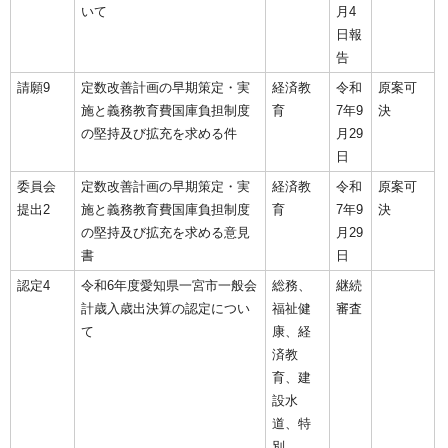
いて
月4
日報
告
請願9
定数改善計画の早期策定・実
経済教
令和
原案可
施と義務教育費国庫負担制度
育
7年9
決
の堅持及び拡充を求める件
月29
日
委員会
定数改善計画の早期策定・実
経済教
令和
原案可
提出2
施と義務教育費国庫負担制度
育
7年9
決
の堅持及び拡充を求める意見
月29
書
日
認定4
令和6年度愛知県一宮市一般会
総務、
継続
計歳入歳出決算の認定につい
福祉健
審査
て
康、経
済教
育、建
設水
道、特
別