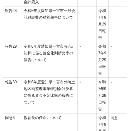
会計歳入
報告28
令和6年度愛知県一宮市一般会
-
令和
-
計継続費の精算報告について
7年9
月29
日報
告
報告29
令和6年度愛知県一宮市各会計
-
令和
-
決算に係る健全化判断比率の
7年9
報告について
月29
日報
告
報告30
令和6年度愛知県一宮市外崎土
-
令和
-
地区画整理事業特別会計決算
7年9
に係る資金不足比率の報告に
月29
ついて
日報
告
同意6
教育長の任命について
-
令和
同意
7年9