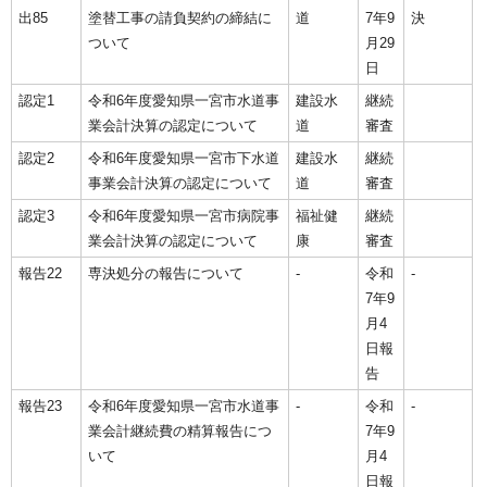
出85
塗替工事の請負契約の締結に
道
7年9
決
ついて
月29
日
認定1
令和6年度愛知県一宮市水道事
建設水
継続
業会計決算の認定について
道
審査
認定2
令和6年度愛知県一宮市下水道
建設水
継続
事業会計決算の認定について
道
審査
認定3
令和6年度愛知県一宮市病院事
福祉健
継続
業会計決算の認定について
康
審査
報告22
専決処分の報告について
‐
令和
‐
7年9
月4
日報
告
報告23
令和6年度愛知県一宮市水道事
‐
令和
‐
業会計継続費の精算報告につ
7年9
いて
月4
日報