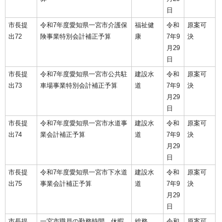
日
市長提
令和7年度愛知県一宮市介護保
福祉健
令和
原案可
出72
険事業特別会計補正予算
康
7年9
決
月29
日
市長提
令和7年度愛知県一宮市公共駐
建設水
令和
原案可
出73
車場事業特別会計補正予算
道
7年9
決
月29
日
市長提
令和7年度愛知県一宮市水道事
建設水
令和
原案可
出74
業会計補正予算
道
7年9
決
月29
日
市長提
令和7年度愛知県一宮市下水道
建設水
令和
原案可
出75
事業会計補正予算
道
7年9
決
月29
日
市長提
一宮市職員の勤務時間、休暇
総務
令和
原案可