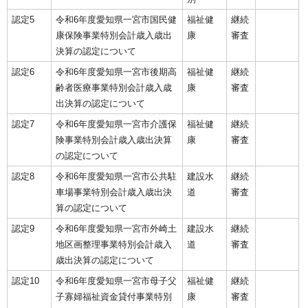
認定5
令和6年度愛知県一宮市国民健
福祉健
継続
康保険事業特別会計歳入歳出
康
審査
決算の認定について
認定6
令和6年度愛知県一宮市後期高
福祉健
継続
齢者医療事業特別会計歳入歳
康
審査
出決算の認定について
認定7
令和6年度愛知県一宮市介護保
福祉健
継続
険事業特別会計歳入歳出決算
康
審査
の認定について
認定8
令和6年度愛知県一宮市公共駐
建設水
継続
車場事業特別会計歳入歳出決
道
審査
算の認定について
認定9
令和6年度愛知県一宮市外崎土
建設水
継続
地区画整理事業特別会計歳入
道
審査
歳出決算の認定について
認定10
令和6年度愛知県一宮市母子父
福祉健
継続
子寡婦福祉資金貸付事業特別
康
審査