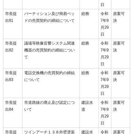
日
市長提
パーティション及び簡易ベッ
総務
令和
原案可
出81
ドの売買契約の締結について
7年9
決
月29
日
市長提
議場等映像音響システム関連
総務
令和
原案可
出82
機器の売買契約の締結につい
7年9
決
て
月29
日
市長提
電話交換機の売買契約の締結
総務
令和
原案可
出83
について
7年9
決
月29
日
市長提
市道路線の廃止及び認定につ
建設水
令和
原案可
出84
いて
道
7年9
決
月29
日
市長提
ツインアーチ１３８外壁塗装
建設水
令和
原案可