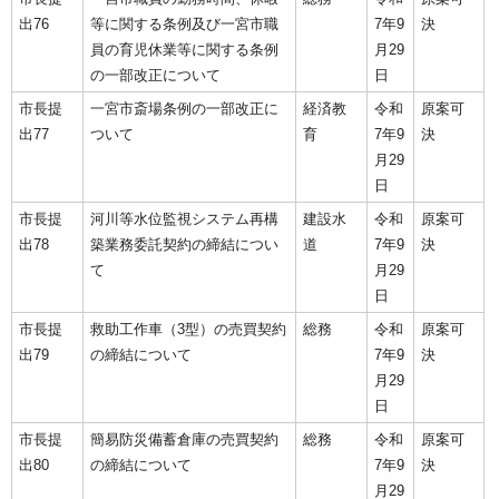
出76
等に関する条例及び一宮市職
7年9
決
員の育児休業等に関する条例
月29
の一部改正について
日
市長提
一宮市斎場条例の一部改正に
経済教
令和
原案可
出77
ついて
育
7年9
決
月29
日
市長提
河川等水位監視システム再構
建設水
令和
原案可
出78
築業務委託契約の締結につい
道
7年9
決
て
月29
日
市長提
救助工作車（3型）の売買契約
総務
令和
原案可
出79
の締結について
7年9
決
月29
日
市長提
簡易防災備蓄倉庫の売買契約
総務
令和
原案可
出80
の締結について
7年9
決
月29