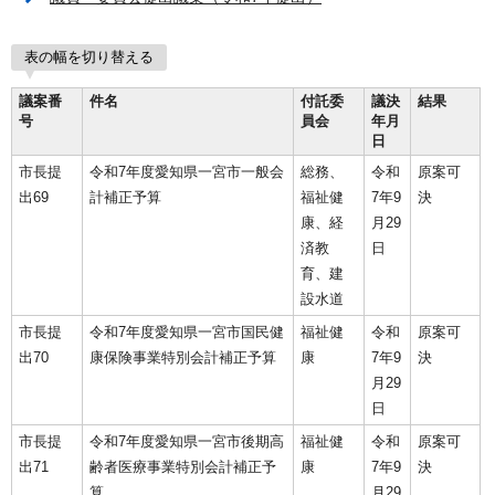
表の幅を切り替える
議案番
件名
付託委
議決
結果
号
員会
年月
日
市長提
令和7年度愛知県一宮市一般会
総務、
令和
原案可
出69
計補正予算
福祉健
7年9
決
康、経
月29
済教
日
育、建
設水道
市長提
令和7年度愛知県一宮市国民健
福祉健
令和
原案可
出70
康保険事業特別会計補正予算
康
7年9
決
月29
日
市長提
令和7年度愛知県一宮市後期高
福祉健
令和
原案可
出71
齢者医療事業特別会計補正予
康
7年9
決
算
月29