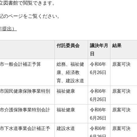
立図書館で閲覧できます。
記のページをご覧ください。
年提出）
付託委員会
議決年月
結果
日
宮市一般会計補正予算
総務、福祉健
令和6年
原案可決
康、経済教
6月26日
育、建設水道
宮市国民健康保険事業特別
福祉健康
令和6年
原案可決
6月26日
宮市介護保険事業特別会計
福祉健康
令和6年
原案可決
6月26日
宮市下水道事業会計補正予
建設水道
令和6年
原案可決
6月26日