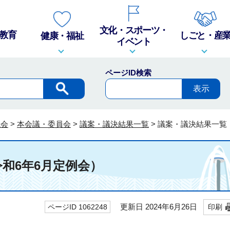
文化・スポーツ・
教育
しごと・産
健康・福祉
イベント
ページID検索
議会
>
本会議・委員会
>
議案・議決結果一覧
>
議案・議決結果一覧
和6年6月定例会）
更新日 2024年6月26日
ページID 1062248
印刷