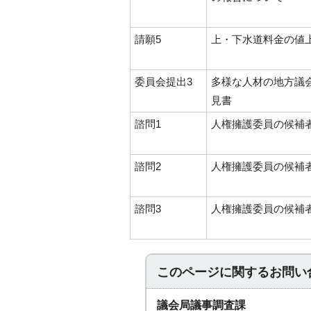
請願5
上・下水道料金の値
委員会提出3
多様な人材の地方議
見書
諮問1
人権擁護委員の候補
諮問2
人権擁護委員の候補
諮問3
人権擁護委員の候補
このページに関する
お問い
議会局議事調査課