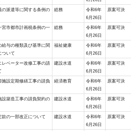
員の派遣等に関する条例の
総務
令和6年
原案可決
6月26日
一宮市都市計画税条例の一
総務
令和6年
原案可決
6月26日
の給与の種類及び基準に関
福祉健康
令和6年
原案可決
について
6月26日
エレベーター改修工事の請
建設水道
令和6年
原案可決
て
6月26日
却施設定期修繕工事の請負
経済教育
令和6年
原案可決
6月26日
施設築造工事の請負契約の
建設水道
令和6年
原案可決
6月26日
定款の一部改正について
建設水道
令和6年
原案可決
6月26日