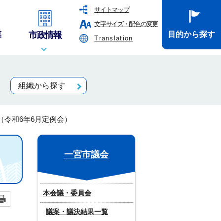
サイトマップ
文字サイズ・配色の変更
業
市政情報
目的から探す
Translation
組織から探す
（令和6年6月定例会）
一宮市議会
本会議・委員会
議案・議決結果一覧