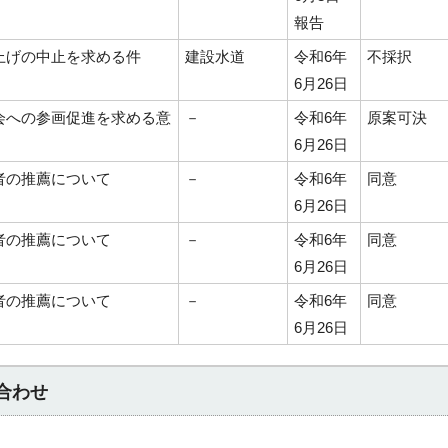
報告
上げの中止を求める件
建設水道
令和6年
不採択
6月26日
会への参画促進を求める意
－
令和6年
原案可決
6月26日
者の推薦について
－
令和6年
同意
6月26日
者の推薦について
－
令和6年
同意
6月26日
者の推薦について
－
令和6年
同意
6月26日
合わせ