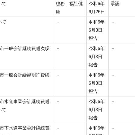
いて
総務、福祉健
令和6年
承認
康
6月26日
いて
－
令和6年
－
6月3日
報告
宮市一般会計継続費逓次繰
－
令和6年
－
6月3日
報告
宮市一般会計繰越明許費繰
－
令和6年
－
6月3日
報告
宮市水道事業会計継続費逓
－
令和6年
－
いて
6月3日
報告
宮市下水道事業会計継続費
－
令和6年
－