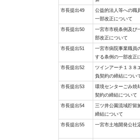
市長提出49
公益的法人等への職
一部改正について
市長提出50
一宮市市税条例及び
部改正について
市長提出51
一宮市病院事業職員
する条例の一部改正
市長提出52
ツインアーチ１３８
負契約の締結につい
市長提出53
環境センターごみ焼
契約の締結について
市長提出54
三ツ井公園流域貯留
締結について
市長提出55
一宮市土地開発公社