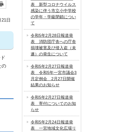
表 新型コロナウイルス
感染に伴う市立小中学校
の学年・学級閉鎖につい
月21日
て
令和5年2月28日報道発
表 消防団庁舎への庁舎
損壊被害及び侵入盗（未
遂）の発生について
ード
たの
令和5年2月27日報道発
表 令和5年一宮市議会3
月定例会 2月27日開催
結果のお知らせ
令和5年2月27日報道発
表 寄付についてのお知
らせ
令和5年2月24日報道発
表 一宮地域文化広場リ