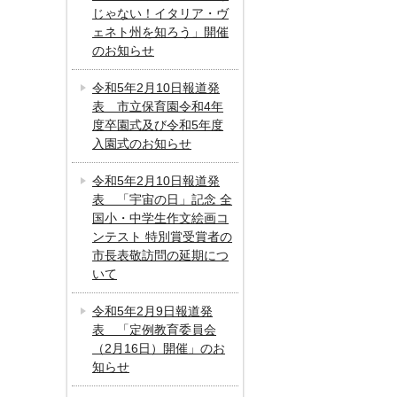
じゃない！イタリア・ヴ
ェネト州を知ろう」開催
のお知らせ
令和5年2月10日報道発
表 市立保育園令和4年
度卒園式及び令和5年度
入園式のお知らせ
令和5年2月10日報道発
表 「宇宙の日」記念 全
国小・中学生作文絵画コ
ンテスト 特別賞受賞者の
市長表敬訪問の延期につ
いて
令和5年2月9日報道発
表 「定例教育委員会
（2月16日）開催」のお
知らせ