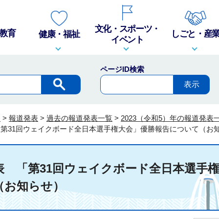
文化・スポーツ・
教育
しごと・産
健康・福祉
イベント
ページID検索
報
>
報道発表
>
過去の報道発表一覧
>
2023（令和5）年の報道発表
 「第31回ウェイクボード全日本選手権大会」優勝報告について（お
発表 「第31回ウェイクボード全日本選手
（お知らせ）