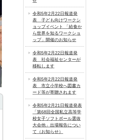
せ
令和5年2月22日報道発
表 子ども向けワークシ
ョップイベント 「給食か
ら世界を知るワークショ
ップ」開催のお知らせ
令和5年2月22日報道発
表 社会福祉センターが
移転します
令和5年2月22日報道発
表 市立小学校へ図書カ
ード等が寄贈されます
令和5年2月21日報道発表
「第68回全国私立高等学
校女子ソフトボール選抜
大会他」出場報告につい
て（お知らせ）