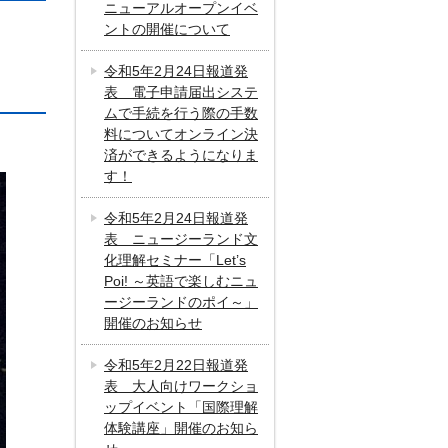
ニューアルオープンイベ
ントの開催について
令和5年2月24日報道発
表 電子申請届出システ
ムで手続を行う際の手数
料についてオンライン決
済ができるようになりま
す！
令和5年2月24日報道発
表 ニュージーランド文
化理解セミナー「Let’s
Poi! ～英語で楽しむニュ
ージーランドのポイ～」
開催のお知らせ
令和5年2月22日報道発
表 大人向けワークショ
ップイベント「国際理解
体験講座」開催のお知ら