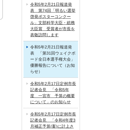
令和5年2月21日報道発
表 第74回「明るい選挙
啓発ポスターコンクー
ル」文部科学大臣・総務
大臣賞 受賞者が市長を
表敬訪問します
令和5年2月21日報道発
表 「第31回ウェイクボ
ード全日本選手権大会」
優勝報告について（お知
らせ）
令和5年2月17日定例市長
記者会見 「令和5年
度 一宮市 予算の概要
について」のお知らせ
令和5年2月17日定例市長
記者会見 「令和4年度3
月補正予算(案)に計上さ