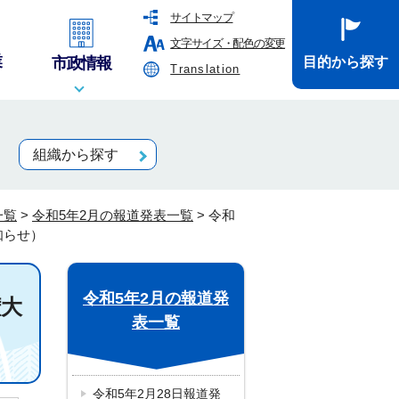
サイトマップ
文字サイズ・配色の変更
業
市政情報
目的から探す
Translation
組織から探す
一覧
>
令和5年2月の報道発表一覧
>
令和
知らせ）
令和5年2月の報道発
権大
表一覧
令和5年2月28日報道発