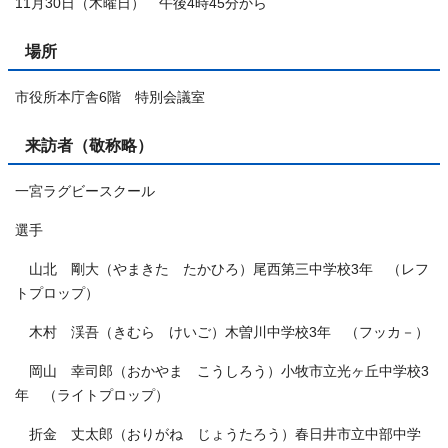
11月30日（木曜日） 午後4時45分から
場所
市役所本庁舎6階 特別会議室
来訪者（敬称略）
一宮ラグビースクール
選手
山北 剛大（やまきた たかひろ）尾西第三中学校3年 （レフ
トプロップ）
木村 渓吾（きむら けいご）木曽川中学校3年 （フッカ－）
岡山 幸司郎（おかやま こうしろう）小牧市立光ヶ丘中学校3
年 （ライトプロップ）
折金 丈太郎（おりがね じょうたろう）春日井市立中部中学