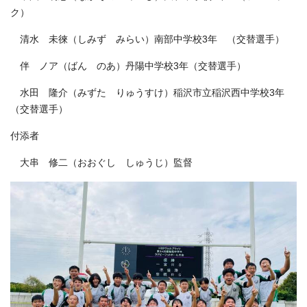
ク）
清水 未徠（しみず みらい）南部中学校3年 （交替選手）
伴 ノア（ばん のあ）丹陽中学校3年（交替選手）
水田 隆介（みずた りゅうすけ）稲沢市立稲沢西中学校3年
（交替選手）
付添者
大串 修二（おおぐし しゅうじ）監督