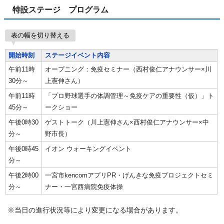
特設ステージ プログラム
表の幅を切り替える
開始時刻
ステージイベント内容
午前11時
オープニング：免疫セミナー（西村俊仁アナウンサー×川
30分～
上憲伸さん）
午前11時
「プロ野球選手の体調管理～免疫ケアの重要性（仮）」ト
45分～
ークショー
午後0時30
ゲストトーク（川上憲伸さん×西村俊仁アナウンサー×中
分～
野市長）
午後0時45
イオン ウォーキングイベント
分～
午後2時00
一宮市kencomアプリPR・げんきな免疫プロジェクトセミ
分～
ナー・一宮西病院免疫体操
※当日の進行状況等により変更になる場合があります。