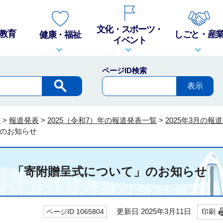
文化・スポーツ・
教育
しごと・産
健康・福祉
イベント
ページID検索
報
>
報道発表
>
2025（令和7）年の報道発表一覧
>
2025年3月の報
のお知らせ
道発表 「寄附贈呈式について」のお知らせ
更新日 2025年3月11日
ページID 1065804
印刷