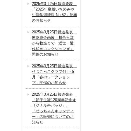
2025年3月25日報道発表
「2025年度版いちのみや
生涯学習情報 No.52」配布
のお知らせ
2025年3月25日報道発表
博物館企画展「川合玉堂
から牧進まで 近世・近
代絵画コレクション展」
開催のお知らせ
2025年3月25日報道発表
せつこっこクラブ4月・5
月「春のワークショッ
プ」開催のお知らせ
2025年3月25日報道発表
「節子生誕120周年記念オ
リジナル缶バッジ」、
「せっちゃんキャンディ
ー」の販売についてのお
知らせ