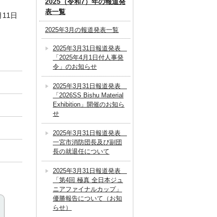
2025（令和7）年の報道発
表一覧
月11日
2025年3月の報道発表一覧
2025年3月31日報道発表
「2025年4月1日付人事発
令」のお知らせ
2025年3月31日報道発表
「2026SS Bishu Material
Exhibition」開催のお知ら
せ
2025年3月31日報道発表
一宮市消防団長及び副団
長の就退任について
2025年3月31日報道発表
「第4回 極真 全日本ジュ
ニアファイナルカップ」
優勝報告について（お知
らせ）