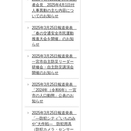
者会見 2025年4月1日付
人事異動の主な内容につ
いてのお知らせ
2025年3月25日報道発表
「春の交通安全市民運動
推進大会を開催」のお知
らせ
2025年3月25日報道発表
一宮市自主防災リーダー
研修会・自主防災講演会
開催のお知らせ
2025年3月25日報道発表
「2024年（令和6年）一宮
市の人口動態」公表のお
知らせ
2025年3月25日報道発表
「―防犯シティ’’いちのみ
や’’大作戦― 防犯用具
（防犯カメラ・センサー