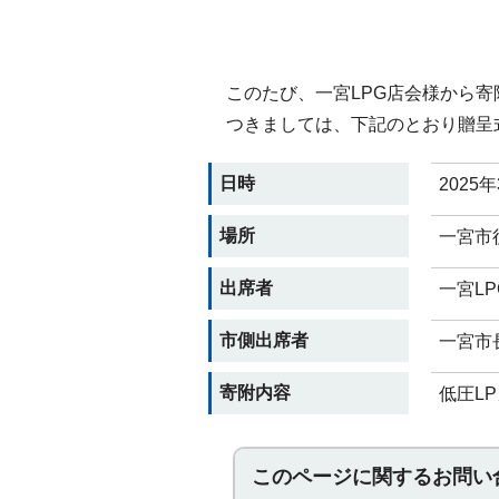
このたび、一宮LPG店会様から寄
つきましては、下記のとおり贈呈
日時
2025
場所
一宮市
出席者
一宮L
市側出席者
一宮市
寄附内容
低圧L
このページに関する
お問い