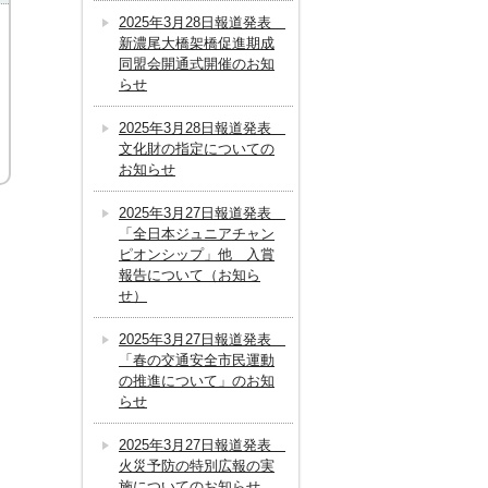
2025年3月28日報道発表
新濃尾大橋架橋促進期成
同盟会開通式開催のお知
らせ
2025年3月28日報道発表
文化財の指定についての
お知らせ
2025年3月27日報道発表
「全日本ジュニアチャン
ピオンシップ」他 入賞
報告について（お知ら
せ）
2025年3月27日報道発表
「春の交通安全市民運動
の推進について」のお知
らせ
2025年3月27日報道発表
火災予防の特別広報の実
施についてのお知らせ