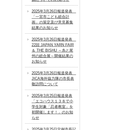
2025年3月26日報道発表
「一宮市こども総合計
画」の策定及び意見募集
結果のお知らせ
2025年3月26日報道発表
22回 JAPAN YARN FAIR
＆ THE BISHU ～糸と尾
州の総合展～開催結果の
お知らせ
2025年3月26日報道発表
JICA海外協力隊の市長表
敬訪問について
2025年3月25日報道発表
「エコハウス１３８で小
学生対象「忍者教室」を
初開催します！」のお知
らせ
2025年3月25日定例市長記