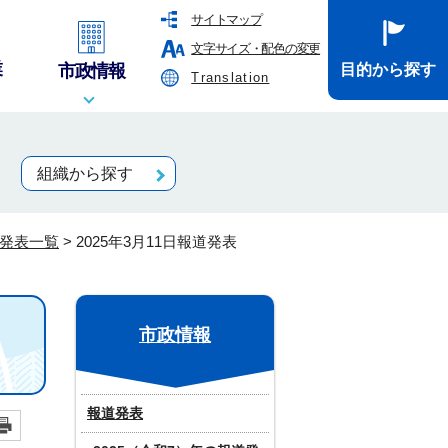
サイトマップ
文字サイズ・配色の変更
業
市政情報
目的から探す
Translation
組織から探す
道発表一覧
>
2025年3月11日報道発表
市政情報
報道発表