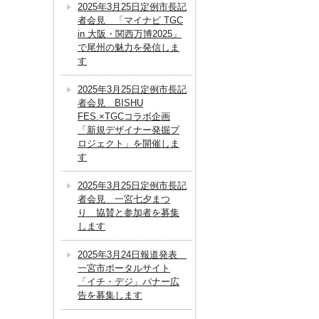
2025年3月25日定例市長記
者会見 「マイナビ TGC
in 大阪・関西万博2025」
で尾州の魅力を発信しま
す
2025年3月25日定例市長記
者会見 BISHU
FES.×TGCコラボ企画
「新規デザイナー発掘プ
ロジェクト」を開催しま
す
2025年3月25日定例市長記
者会見 一宮七夕まつ
り 協賛と参加者を募集
します
2025年3月24日報道発表
一宮市ポータルサイト
「イチ・デジ」バナー広
告を募集します