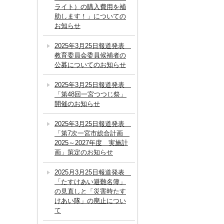
ライト）の購入費用を補
助します！」についての
お知らせ
2025年3月25日報道発表
教育委員会委員候補者の
公募についてのお知らせ
2025年3月25日報道発表
「第48回一宮つつじ祭」
開催のお知らせ
2025年3月25日報道発表
「第7次一宮市総合計画
2025～2027年度 実施計
画」策定のお知らせ
2025月3月25日報道発表
「たすけあい避難名簿」
の見直しと「災害時たす
けあい隊」の廃止につい
て