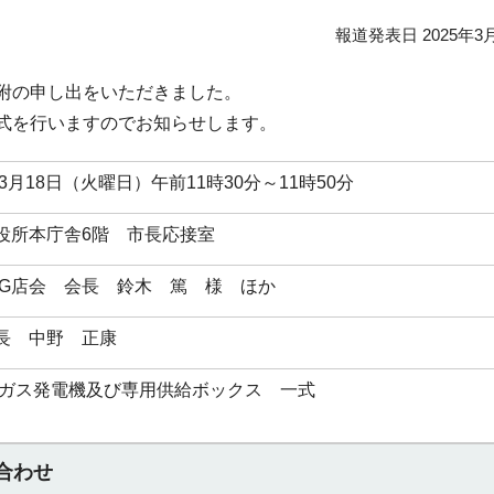
報道発表日 2025年3
附の申し出をいただきました。
式を行いますのでお知らせします。
年3月18日（火曜日）午前11時30分～11時50分
役所本庁舎6階 市長応接室
PG店会 会長 鈴木 篤 様 ほか
長 中野 正康
Pガス発電機及び専用供給ボックス 一式
合わせ