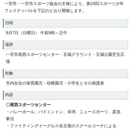
一宮市・一宮市スポーツ協会の主催により、第24回スポーツ少年
フェスティバルを下記のとおり開催します。
日時
9月7日（日曜日） 午前9時～正午
場所
一宮市尾西スポーツセンター・五城グラウンド・五城公園芝生広
場
対象
市内在住の保育園児・幼稚園児・小学生とその保護者
内容
〇尾西スポーツセンター
・バレーボール、バドミントン、卓球、ニュースポーツ、柔道、
拳法
・ファイティングイーグルス名古屋のスクールコーチによる