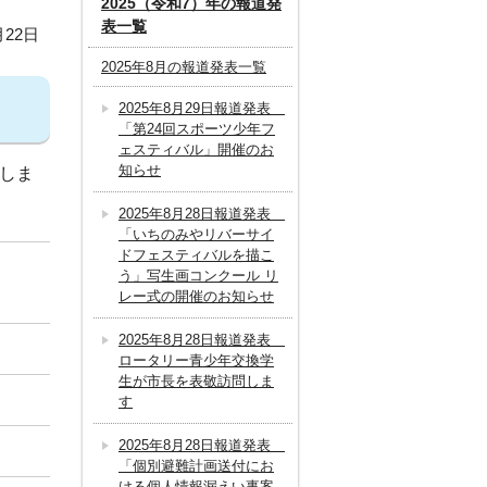
2025（令和7）年の報道発
表一覧
月22日
2025年8月の報道発表一覧
2025年8月29日報道発表
「第24回スポーツ少年フ
ェスティバル」開催のお
知らせ
催しま
2025年8月28日報道発表
「いちのみやリバーサイ
ドフェスティバルを描こ
う」写生画コンクール リ
レー式の開催のお知らせ
2025年8月28日報道発表
ロータリー青少年交換学
生が市長を表敬訪問しま
す
2025年8月28日報道発表
「個別避難計画送付にお
ける個人情報漏えい事案