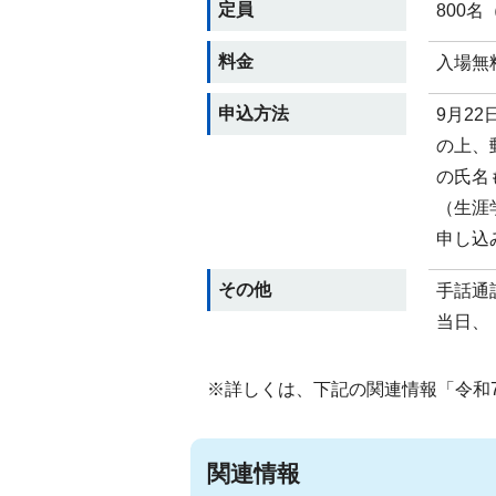
定員
800
料金
入場無
申込方法
9月2
の上、
の氏名
（生涯
申し込
その他
手話通
当日、
※詳しくは、下記の関連情報「令和
関連情報