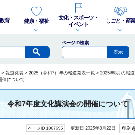
文化・スポーツ・
教育
しごと・産
健康・福祉
イベント
ページID検索
報
>
報道発表
>
2025（令和7）年の報道発表一覧
>
2025年8月の報
開催について
発表 令和7年度文化講演会の開催について
更新日 2025年8月22日
ページID 1067695
印刷