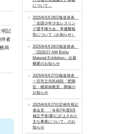
について」
2025年8月28日報道発表
「全国少年少女レスリン
グ選手権大会」準優勝報
と明記
告について（お知らせ）
同伴者
2025年8月28日報道発表
事務局
「2026/27 AW Bishu
Material Exhibition」出展
概要のお知らせ
2025年8月27日報道発表
一宮市立市民病院「肥満
症・糖尿病教室」開催の
お知らせ
2025年8月27日定例市長記
者会見 「令和7年度9月
補正予算(案)に計上された
主な事業について」のお
知らせ