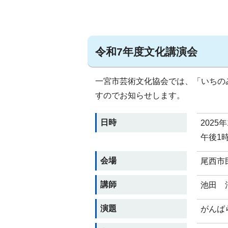
令和7年度文化講演会
一宮市芸術文化協会では、「いちの
すのでお知らせします。
日時
2025
午後1
会場
尾西市
講師
池田 
演題
がんば