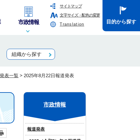
サイトマップ
文字サイズ・配色の変更
業
市政情報
目的から探す
Translation
組織から探す
道発表一覧
>
2025年8月22日報道発表
市政情報
報道発表