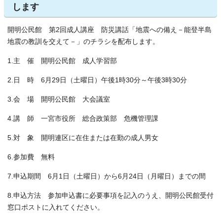
します
開明公民館 第2回成人講座 防災講話「地震への備え－能登半島
地震の教訓を交えて－」のチラシを配布します。
1.主 催 開明公民館 成人学習部
2.日 時 6月29日（土曜日）午後1時30分～午後3時30分
3.会 場 開明公民館 大会議室
4.講 師 一宮市役所 総合政策部 危機管理課
5.対 象 開明連区に在住または在勤の成人男女
6.参加費 無料
7.申込期間 6月1日（土曜日）から6月24日（月曜日）までの間
8.申込方法 参加申込書に必要事項を記入のうえ、開明公民館受付
窓口ポストに入れてください。