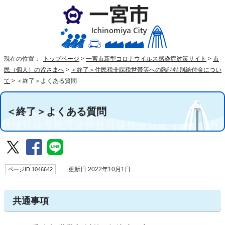
現在の位置：
トップページ
>
一宮市新型コロナウイルス感染症対策サイト
>
市
民（個人）の皆さまへ
>
＜終了＞住民税非課税世帯等への臨時特別給付金につい
て
>
＜終了＞よくある質問
＜終了＞よくある質問
ページID 1046642
更新日 2022年10月1日
共通事項