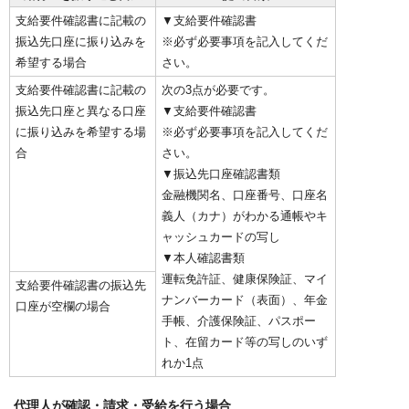
支給要件確認書に記載の
▼支給要件確認書
振込先口座に振り込みを
※必ず必要事項を記入してくだ
希望する場合
さい。
支給要件確認書に記載の
次の3点が必要です。
振込先口座と異なる口座
▼支給要件確認書
に振り込みを希望する場
※必ず必要事項を記入してくだ
合
さい。
▼振込先口座確認書類
金融機関名、口座番号、口座名
義人（カナ）がわかる通帳やキ
ャッシュカードの写し
▼本人確認書類
運転免許証、健康保険証、マイ
支給要件確認書の振込先
ナンバーカード（表面）、年金
口座が空欄の場合
手帳、介護保険証、パスポー
ト、在留カード等の写しのいず
れか1点
代理人が確認・請求・受給を行う場合