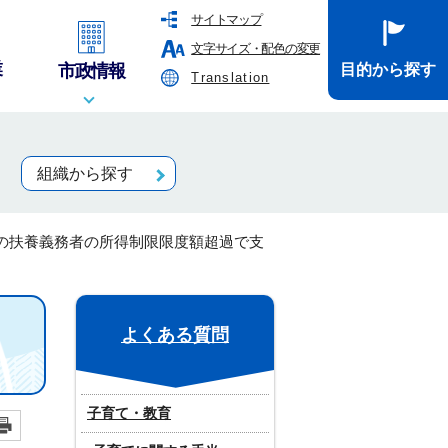
サイトマップ
文字サイズ・配色の変更
業
市政情報
目的から探す
Translation
組織から探す
の扶養義務者の所得制限限度額超過で支
よくある質問
子育て・教育