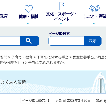
文化・スポーツ・
教育
しごと・産
健康・福祉
イベント
ページID検索
る質問
>
子育て・教育
>
子育てに関する手当
>
児童扶養手当が同居
世帯分離を行うと手当は支給されますか。
よくある質問
更新日 2023年3月20日
ページID 1007241
印刷