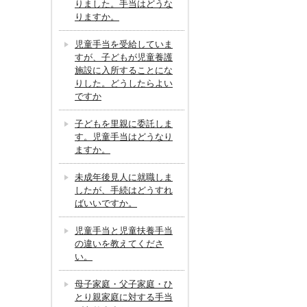
りました。手当はどうな
りますか。
児童手当を受給していま
すが、子どもが児童養護
施設に入所することにな
りした。どうしたらよい
ですか
子どもを里親に委託しま
す。児童手当はどうなり
ますか。
未成年後見人に就職しま
したが、手続はどうすれ
ばいいですか。
児童手当と児童扶養手当
の違いを教えてくださ
い。
母子家庭・父子家庭・ひ
とり親家庭に対する手当