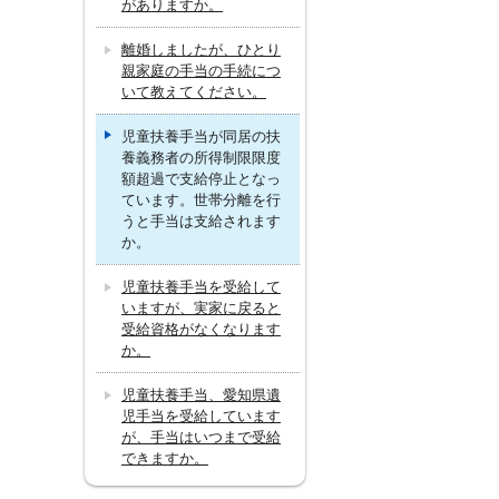
がありますか。
離婚しましたが、ひとり
親家庭の手当の手続につ
いて教えてください。
児童扶養手当が同居の扶
養義務者の所得制限限度
額超過で支給停止となっ
ています。世帯分離を行
うと手当は支給されます
か。
児童扶養手当を受給して
いますが、実家に戻ると
受給資格がなくなります
か。
児童扶養手当、愛知県遺
児手当を受給しています
が、手当はいつまで受給
できますか。