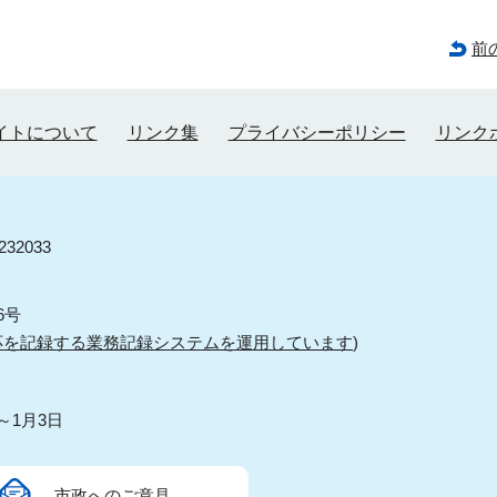
前
イトについて
リンク集
プライバシーポリシー
リンク
32033
6号
応を記録する業務記録システムを運用しています
)
～1月3日
市政へのご意見