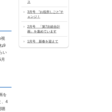
ス
3月号 “お役所しごと”チ
ェンジ！
2月号 「第7次総合計
画」を進めています
の視
1月号 新春を迎えて
ね9
らい
5月
。
画を
と、4
視聴