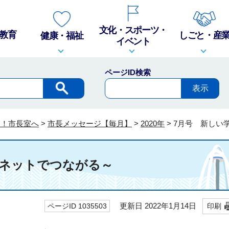
文化・スポーツ・
教育
しごと・産
健康・福祉
イベント
ページID検索
そ！市長室へ
>
市長メッセージ【毎月】
>
2020年
>
7月号 新しい
～ネットでつながる～
更新日 2022年1月14日
ページID 1035503
印刷