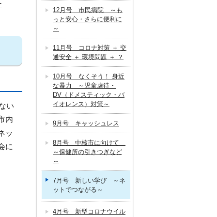
ー
12月号 市民病院 ～も
っと安心・さらに便利に
～
11月号 コロナ対策 ＋ 交
通安全 ＋ 環境問題 ＋ ？
10月号 なくそう！ 身近
な暴力 ～児童虐待・
DV（ドメスティック・バ
イオレンス）対策～
ない
市内
9月号 キャッシュレス
ネッ
8月号 中核市に向けて
会に
～保健所の引きつぎなど
～
7月号 新しい学び ～ネ
ットでつながる～
4月号 新型コロナウイル