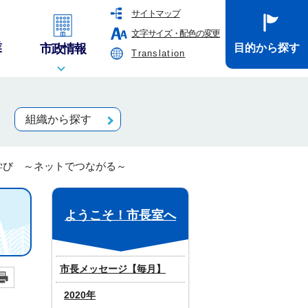
サイトマップ
文字サイズ・配色の変更
業
市政情報
目的から探す
Translation
組織から探す
学び ～ネットでつながる～
ようこそ！市長室へ
市長メッセージ【毎月】
2020年